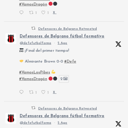
#VamosDragón
1
1
X
Defensores de Belgrano Retweeted
Defensores de Belgrano fútbol formativo
@defefutbolforma
·
5 Ago
¡Final del primer tiempo!
Almirante Brown 0-0
#Defe
#VamosLosPibes
#VamosDragón
2
1
1
X
Defensores de Belgrano Retweeted
Defensores de Belgrano fútbol formativo
@defefutbolforma
·
5 Ago