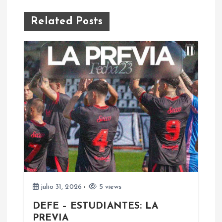
g
Related Posts
a
c
i
ó
n
d
e
julio 31, 2026
5 views
e
DEFE – ESTUDIANTES: LA
PREVIA