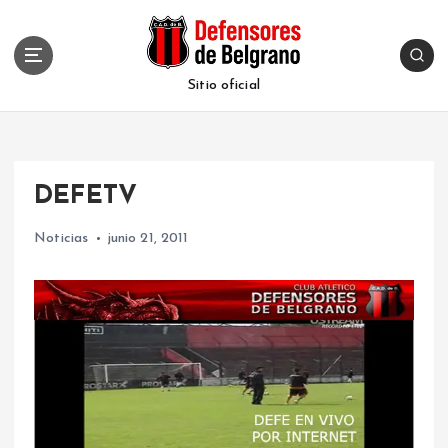
S
k
i
p
Sitio oficial
t
o
c
o
DEFETV
n
t
Noticias
junio 21, 2011
e
n
t