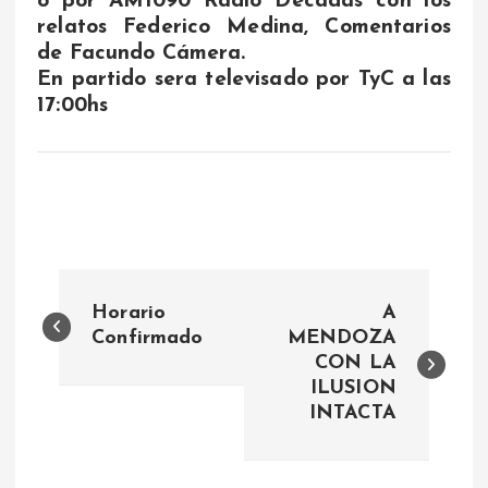
o por AM1090 Radio Decadas con los
relatos Federico Medina, Comentarios
de Facundo Cámera.
En partido sera televisado por TyC a las
17:00hs
N
Horario
A
a
Confirmado
MENDOZA
CON LA
ILUSION
v
INTACTA
e