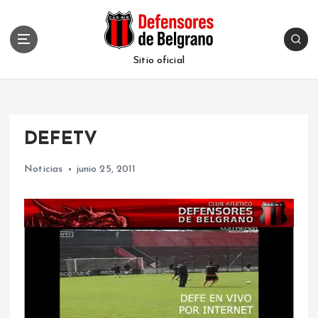
S
k
i
p
Sitio oficial
t
o
c
o
DEFETV
n
t
Noticias
junio 25, 2011
e
n
t