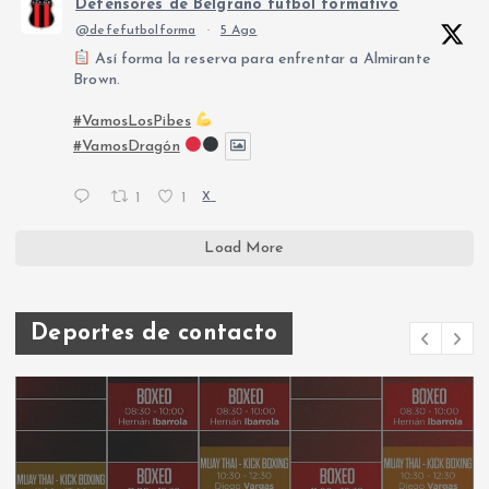
Defensores de Belgrano fútbol formativo
@defefutbolforma
·
5 Ago
Así forma la reserva para enfrentar a Almirante
Brown.
#VamosLosPibes
#VamosDragón
1
1
X
Load More
Deportes de contacto