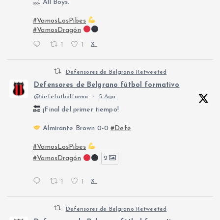
All Boys.
#VamosLosPibes
#VamosDragón
1
1
X
Defensores de Belgrano Retweeted
Defensores de Belgrano fútbol formativo
@defefutbolforma
·
5 Ago
¡Final del primer tiempo!
Almirante Brown 0-0
#Defe
#VamosLosPibes
#VamosDragón
2
1
1
X
Defensores de Belgrano Retweeted