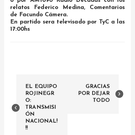
o por AM1090 Radio Decadas con los
relatos Federico Medina, Comentarios
de Facundo Cámera.
En partido sera televisado por TyC a las
17:00hs
N
EL EQUIPO
GRACIAS
a
ROJINEGR
POR DEJAR
O:
TODO
TRANSMISI
v
ÓN
NACIONAL!
e
!!