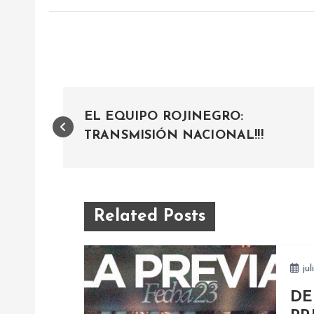
N
EL EQUIPO ROJINEGRO:
a
TRANSMISIÓN NACIONAL!!!
v
e
Related Posts
g
jul
a
DE