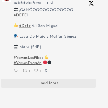
@defefutbolforma
·
8 Jul
¡GANÓOOOOOOOOOOOO
#DEFE
!
#Defe
2-1 San Miguel
Luca De Maio y Matías Gómez
Mitre (SdE)
#VamosLosPibes
#VamosDragón
1
1
X
Load More