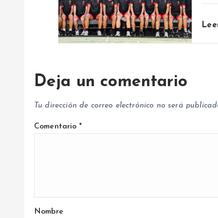
t
Lee
r
a
Deja un comentario
d
Tu dirección de correo electrónico no será publicad
a
Comentario
*
s
Nombre