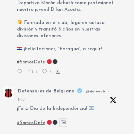
Deportivo Morón debutó como profesional
nuestro juvenil Dilan Acosta.
Formado en el club, llegó en octava
división y transitó 5 años en nuestras
divisiones inferiores.
¡Felicitaciones, “Paragua”, a seguir!
#SomosDefe
1
5
X
Defensores de Belgrano
@defeweb
·
9 Jul
¡Feliz Día de la Independencia!
#SomosDefe