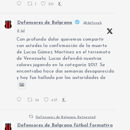
1
20
X
Defensores de Belgrano
@defeweb
·
8 Jul
Con profundo dolor queremos compartir
con ustedes la confirmación de la muerte
de Lucas Gámez Martínez en el terremoto
de Venezuela. Lucas defendió nuestros
colores jugando en la categoría 2017. Se
encontraba hace dos semanas desaparecido
y hoy fue hallado por las autoridades de
34
437
X
Defensores de Belgrano Retweeted
Defensores de Belgrano fútbol formativo