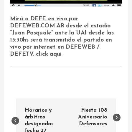
Mirá a DEFE en vivo por
DEFEWEB.COM.AR
desde el estadio
“Juan Pasquale” ante la UAI desde las
15:30
hs será transmitido el partido en
vivo por internet en DEFEWEB /
DEFETV. click aqui
N
Horarios y
Fiesta 108
a
árbitros
Aniversario
designados
Defensores
fecha 37