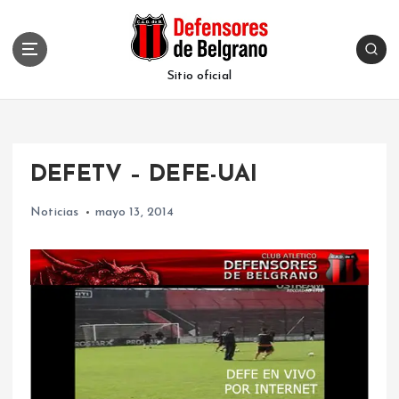
S
k
i
p
Sitio oficial
t
o
c
o
DEFETV – DEFE-UAI
n
t
Noticias
mayo 13, 2014
e
n
t