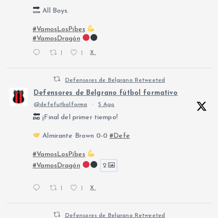
All Boys.
#VamosLosPibes
#VamosDragón
1
1
X
Defensores de Belgrano Retweeted
Defensores de Belgrano fútbol formativo
@defefutbolforma
·
5 Ago
¡Final del primer tiempo!
Almirante Brown 0-0
#Defe
#VamosLosPibes
#VamosDragón
2
1
1
X
Defensores de Belgrano Retweeted