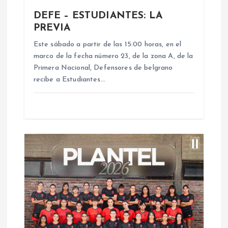
e
DEFE – ESTUDIANTES: LA
e
PREVIA
n
Este sábado a partir de las 15:00 horas, en el
marco de la fecha número 23, de la zona A, de la
Primera Nacional, Defensores de belgrano
t
recibe a Estudiantes…
r
a
d
a
s