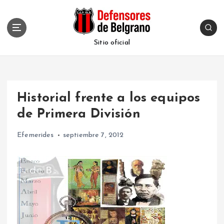
S
k
i
p
Sitio oficial
t
o
c
o
Historial frente a los equipos
n
t
de Primera División
e
n
Efemerides
septiembre 7, 2012
t