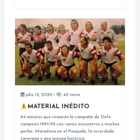
n
t
r
a
d
a
s
julio 12, 2020
40 views
MATERIAL INÉDITO
64 minutos que resumen la campaña de Defe
campeón 1991/92 con varios encuentros y muchas
perlas: Maradona en el Pasquale, la recordada
caravana y una arenga histórica.