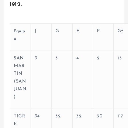
1912.
J
G
E
P
Gf
Equip
o
SAN
9
3
4
2
15
MAR
TIN
(SAN
JUAN
)
TIGR
94
32
32
30
117
E