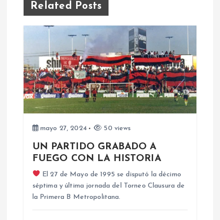
g
Related Posts
a
c
i
ó
n
mayo 27, 2024
50 views
d
UN PARTIDO GRABADO A
FUEGO CON LA HISTORIA
e
El 27 de Mayo de 1995 se disputó la décimo
séptima y última jornada del Torneo Clausura de
e
la Primera B Metropolitana.