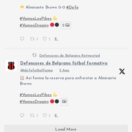
Almirante Brown 0-0
#Defe
#VamosLosPibes
#VamosDragón
2
1
1
X
Defensores de Belgrano Retweeted
Defensores de Belgrano fútbol formativo
@defefutbolforma
·
5 Ago
Así forma la reserva para enfrentar a Almirante
Brown.
#VamosLosPibes
#VamosDragón
1
1
X
Load More