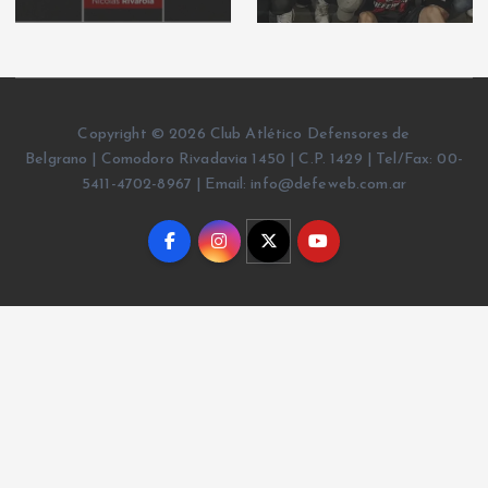
Copyright © 2026 Club Atlético Defensores de
Belgrano | Comodoro Rivadavia 1450 | C.P. 1429 | Tel/Fax: 00-
5411-4702-8967 | Email: info@defeweb.com.ar