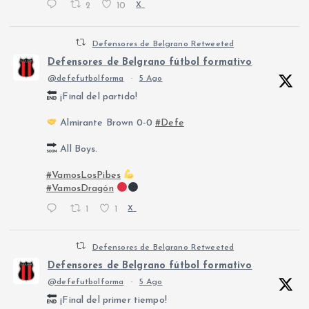
2
10
X
Defensores de Belgrano Retweeted
Defensores de Belgrano fútbol formativo
@defefutbolforma
·
5 Ago
¡Final del partido!
Almirante Brown 0-0
#Defe
All Boys.
#VamosLosPibes
#VamosDragón
1
1
X
Defensores de Belgrano Retweeted
Defensores de Belgrano fútbol formativo
@defefutbolforma
·
5 Ago
¡Final del primer tiempo!