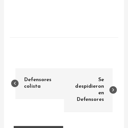
N
Defensores
Se
a
colista
despidieron
en
Defensores
v
e