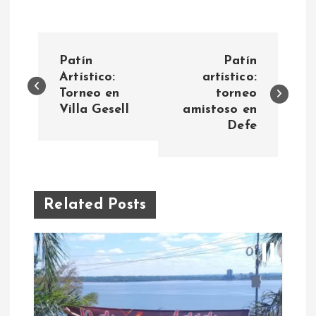
N
Patín
Patín
a
Artístico:
artístico:
Torneo en
torneo
Villa Gesell
amistoso en
v
Defe
e
g
Related Posts
a
c
i