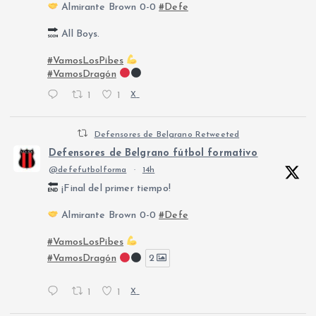
Almirante Brown 0-0
#Defe
All Boys.
#VamosLosPibes
#VamosDragón
1
1
X
Defensores de Belgrano Retweeted
Defensores de Belgrano fútbol formativo
@defefutbolforma
·
14h
¡Final del primer tiempo!
Almirante Brown 0-0
#Defe
#VamosLosPibes
#VamosDragón
2
1
1
X