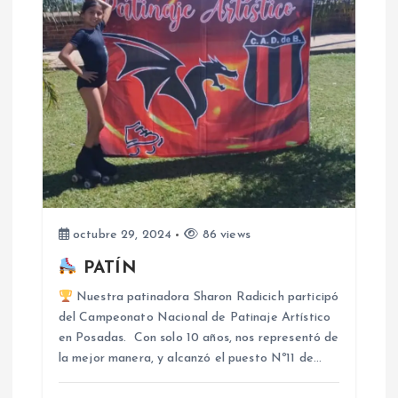
ó
n
d
e
e
n
octubre 29, 2024
86 views
t
PATÍN
Nuestra patinadora Sharon Radicich participó
r
del Campeonato Nacional de Patinaje Artístico
en Posadas. Con solo 10 años, nos representó de
a
la mejor manera, y alcanzó el puesto Nº11 de…