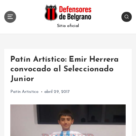
S
k
i
p
Sitio oficial
t
o
c
o
Patín Artístico: Emir Herrera
n
t
convocado al Seleccionado
e
Junior
n
t
Patín Artistico
abril 29, 2017