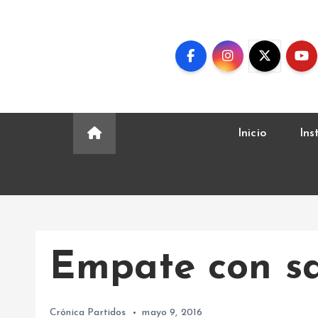
S
k
i
p
t
o
c
Inicio
Ins
o
n
t
e
n
t
Empate con s
Crónica Partidos
mayo 9, 2016