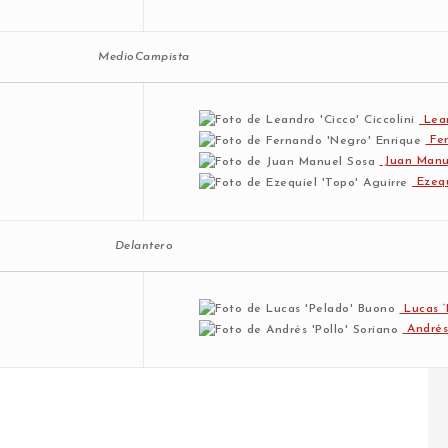
MedioCampista
Lean
Fer
Juan Manu
Ezequ
Delantero
Lucas ‘
Andrés 