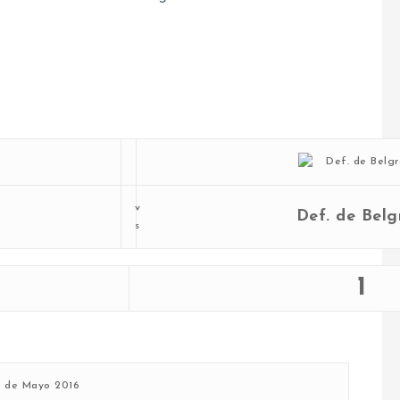
v
Def. de Belg
s
1
 de Mayo 2016