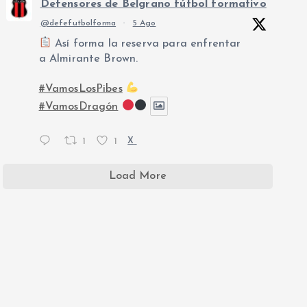
Defensores de Belgrano fútbol formativo
@defefutbolforma
·
5 Ago
Así forma la reserva para enfrentar
a Almirante Brown.
#VamosLosPibes
#VamosDragón
1
1
X
Load More