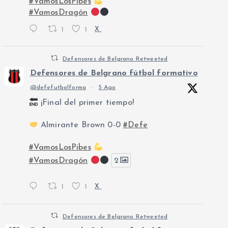
#VamosLosPibes
#VamosDragón
1
1
X
Defensores de Belgrano Retweeted
Defensores de Belgrano fútbol formativo
@defefutbolforma
·
5 Ago
¡Final del primer tiempo!
Almirante Brown 0-0
#Defe
#VamosLosPibes
#VamosDragón
2
1
1
X
Defensores de Belgrano Retweeted