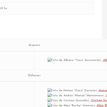
:30 hs
Arquero
Alb
Defensor
Matia
A
Cristian G
Alan ‘