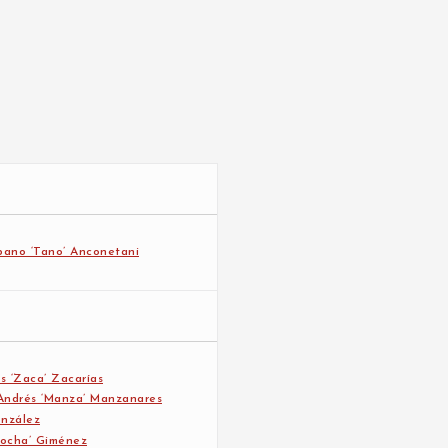
ano ‘Tano’ Anconetani
s ‘Zaca’ Zacarías
ndrés ‘Manza’ Manzanares
onzález
Bocha’ Giménez