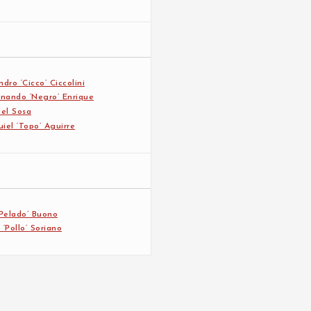
dro ‘Cicco’ Ciccolini
nando ‘Negro’ Enrique
el Sosa
iel ‘Topo’ Aguirre
Pelado’ Buono
‘Pollo’ Soriano