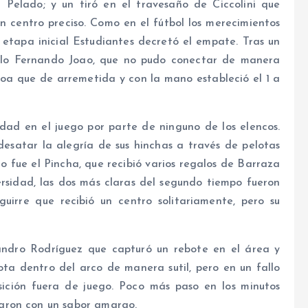
 Pelado; y un tiró en el travesaño de Ciccolini que
 centro preciso. Como en el fútbol los merecimientos
 etapa inicial Estudiantes decretó el empate. Tras un
sólo Fernando Joao, que no pudo conectar de manera
eroa que de arremetida y con la mano estableció el 1 a
dad en el juego por parte de ninguno de los elencos.
esatar la alegría de sus hinchas a través de pelotas
o fue el Pincha, que recibió varios regalos de Barraza
rsidad, las dos más claras del segundo tiempo fueron
uirre que recibió un centro solitariamente, pero su
andro Rodríguez que capturó un rebote en el área y
ta dentro del arco de manera sutil, pero en un fallo
sición fuera de juego. Poco más paso en los minutos
aron con un sabor amargo.