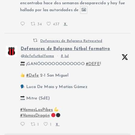
encontraba hace dos semanas desaparecido y hoy fue
hallado por las autoridades de
34
437
X
Defensores de Belgrano Retweeted
Defensores de Belgrano fútbol formativo
@defefutbolforma
·
8 Jul
¡GANÓOOOOOOOOOOOO
#DEFE
!
#Defe
2-1 San Miguel
Luca De Maio y Matías Gómez
Mitre (SdE)
#VamosLosPibes
#VamosDragón
1
1
X