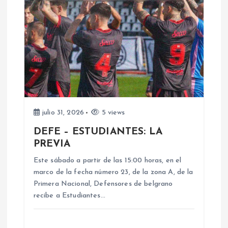
i
ó
n
d
e
julio 31, 2026
5 views
e
DEFE – ESTUDIANTES: LA
PREVIA
n
Este sábado a partir de las 15:00 horas, en el
marco de la fecha número 23, de la zona A, de la
t
Primera Nacional, Defensores de belgrano
recibe a Estudiantes…
r