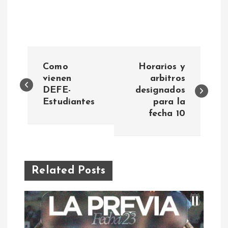
N
Como
Horarios y
a
vienen
arbitros
DEFE-
designados
Estudiantes
para la
v
fecha 10
e
g
Related Posts
a
c