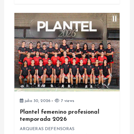
a
d
a
s
julio 30, 2026
7 views
Plantel femenino profesional
temporada 2026
ARQUERAS DEFENSORAS