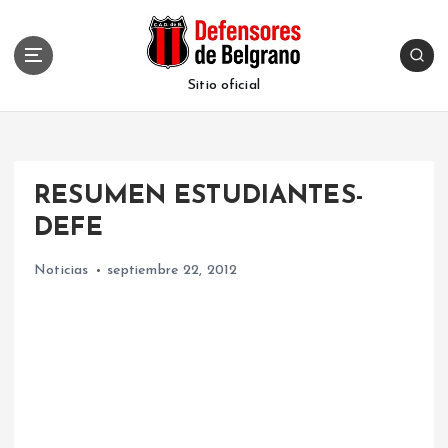
S
k
i
p
Sitio oficial
t
o
c
o
RESUMEN ESTUDIANTES-
n
t
DEFE
e
n
Noticias
septiembre 22, 2012
t