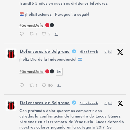
transitó 5 años en nuestras divisiones inferiores.
¡Felicitaciones, “Paragua”, a seguir!
#SomosDefe
1
5
X
Defensores de Belgrano
@defeweb
·
9 Jul
¡Feliz Día de la Independencia!
#SomosDefe
1
20
X
Defensores de Belgrano
@defeweb
·
8 Jul
Con profundo dolor queremos compartir con
ustedes la confirmación de la muerte de Lucas Gámez
Martínez en el terremoto de Venezuela. Lucas defendió
nuestros colores jugando en la categoría 2017. Se