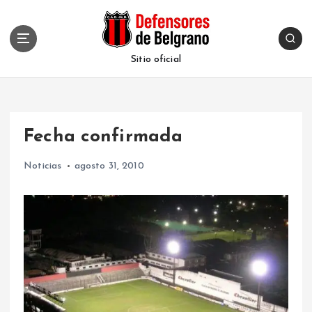
S
k
i
p
Sitio oficial
t
o
c
o
Fecha confirmada
n
t
Noticias
agosto 31, 2010
e
n
t