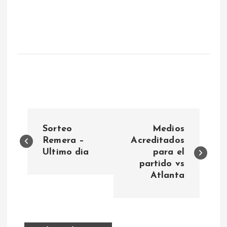
N
Sorteo
Medios
a
Remera –
Acreditados
Ultimo dia
para el
partido vs
v
Atlanta
e
g