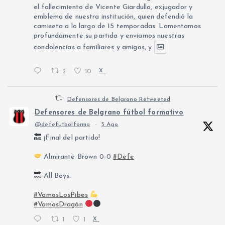
el fallecimiento de Vicente Giardullo, exjugador y
emblema de nuestra institución, quien defendió la
camiseta a lo largo de 15 temporadas. Lamentamos
profundamente su partida y enviamos nuestras
condolencias a familiares y amigos, y
2
10
X
Defensores de Belgrano Retweeted
Defensores de Belgrano fútbol formativo
@defefutbolforma
·
5 Ago
¡Final del partido!
Almirante Brown 0-0
#Defe
All Boys.
#VamosLosPibes
#VamosDragón
1
1
X