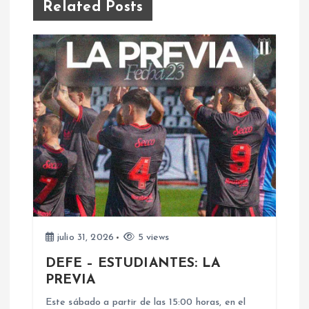
Related Posts
a
c
i
ó
n
d
e
julio 31, 2026
5 views
e
DEFE – ESTUDIANTES: LA
PREVIA
n
Este sábado a partir de las 15:00 horas, en el