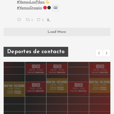
#VamosLosPibes
#VamosDragón
1
1
X
Load More
Deportes de contacto