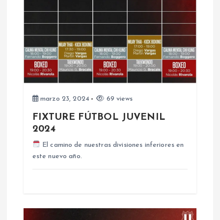
n
d
e
e
marzo 23, 2024
69 views
n
FIXTURE FÚTBOL JUVENIL
2024
t
El camino de nuestras divisiones inferiores en
r
este nuevo año.
a
d