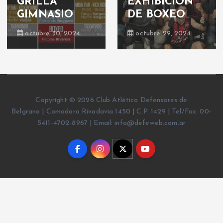
GRILLA
EXHIBICIÓN
GIMNASIO
DE BOXEO
octubre 30, 2024
octubre 29, 2024
Copyright © 2026 Club Atlético Defensores de
Belgrano | Comodoro Rivadavia 1450 | C.P. 1429 | Tel/Fax: 00-
5411-4702-8967 | Email: info@defeweb.com.ar