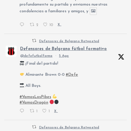
profundamente su partida y enviamos nuestras
condolencias a familiares y amigos, y
2
10
X
Defensores de Belgrano Retweeted
Defensores de Belgrano fútbol formativo
@defefutbolforma
·
5 Ago
¡Final del partido!
Almirante Brown 0-0
#Defe
All Boys.
#VamosLosPibes
#VamosDragón
1
1
X
Defensores de Belgrano Retweeted