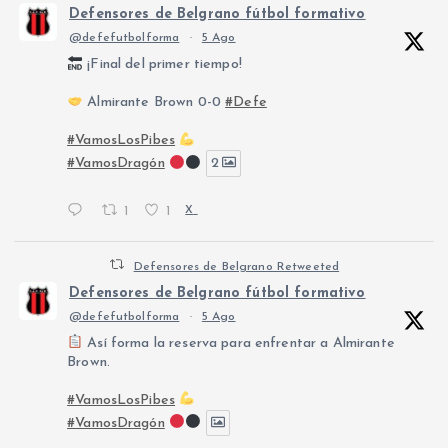
Defensores de Belgrano fútbol formativo
@defefutbolforma
·
5 Ago
¡Final del primer tiempo!
Almirante Brown 0-0
#Defe
#VamosLosPibes
#VamosDragón
2
1
1
X
Defensores de Belgrano Retweeted
Defensores de Belgrano fútbol formativo
@defefutbolforma
·
5 Ago
Así forma la reserva para enfrentar a Almirante
Brown.
#VamosLosPibes
#VamosDragón