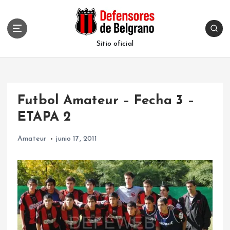
S
k
i
p
Sitio oficial
t
o
c
o
Futbol Amateur – Fecha 3 –
n
t
ETAPA 2
e
n
Amateur
junio 17, 2011
t