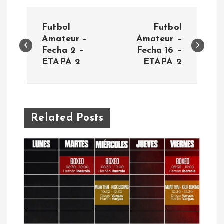
N
Futbol
Futbol
a
Amateur –
Amateur –
Fecha 2 –
Fecha 16 –
ETAPA 2
ETAPA 2
v
e
g
Related Posts
a
c
i
ó