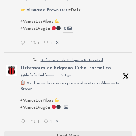
Almirante Brown 0-0
#Defe
#VamosLosPibes
#VamosDragón
2
1
1
X
Defensores de Belgrano Retweeted
Defensores de Belgrano fútbol formativo
@defefutbolforma
·
5 Ago
Así forma la reserva para enfrentar a Almirante
Brown.
#VamosLosPibes
#VamosDragón
1
1
X
Load More