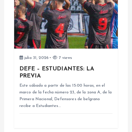
ó
n
d
e
julio 31, 2026
7 views
e
DEFE – ESTUDIANTES: LA
PREVIA
n
Este sábado a partir de las 15:00 horas, en el
marco de la fecha número 23, de la zona A, de la
t
Primera Nacional, Defensores de belgrano
recibe a Estudiantes…
r
a