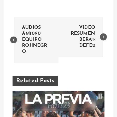
N
AUDIOS
VIDEO
a
AM1090
RESUMEN
EQUIPO
BERA1-
ROJINEGR
DEFE2
v
O
e
g
Related Posts
a
c
i