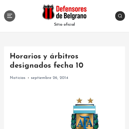
S
k
i
p
Sitio oficial
t
o
c
o
Horarios y árbitros
n
t
designados fecha 10
e
n
Noticias
septiembre 26, 2014
t