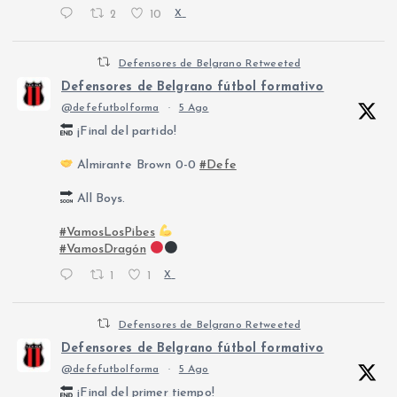
2
10
X
Defensores de Belgrano Retweeted
Defensores de Belgrano fútbol formativo
@defefutbolforma
·
5 Ago
¡Final del partido!
Almirante Brown 0-0
#Defe
All Boys.
#VamosLosPibes
#VamosDragón
1
1
X
Defensores de Belgrano Retweeted
Defensores de Belgrano fútbol formativo
@defefutbolforma
·
5 Ago
¡Final del primer tiempo!