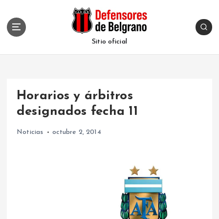
S
k
i
p
Sitio oficial
t
o
c
o
Horarios y árbitros
n
t
designados fecha 11
e
n
Noticias
octubre 2, 2014
t