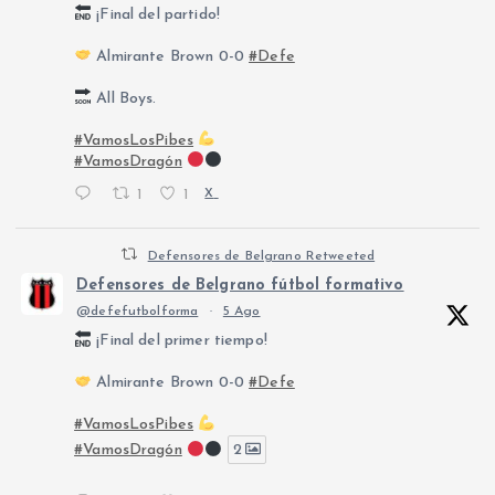
¡Final del partido!
Almirante Brown 0-0
#Defe
All Boys.
#VamosLosPibes
#VamosDragón
1
1
X
Defensores de Belgrano Retweeted
Defensores de Belgrano fútbol formativo
@defefutbolforma
·
5 Ago
¡Final del primer tiempo!
Almirante Brown 0-0
#Defe
#VamosLosPibes
#VamosDragón
2