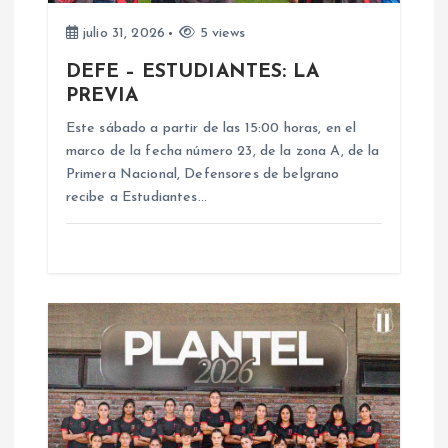
e
julio 31, 2026
5 views
e
DEFE – ESTUDIANTES: LA
PREVIA
n
Este sábado a partir de las 15:00 horas, en el
marco de la fecha número 23, de la zona A, de la
t
Primera Nacional, Defensores de belgrano
recibe a Estudiantes…
r
a
d
a
s