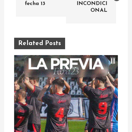
fecha 13
INCONDICI
v
ONAL
e
g
Related Posts
a
c
i
ó
n
d