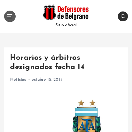
S
k
i
p
Sitio oficial
t
o
c
o
Horarios y árbitros
n
t
designados fecha 14
e
n
Noticias
octubre 15, 2014
t