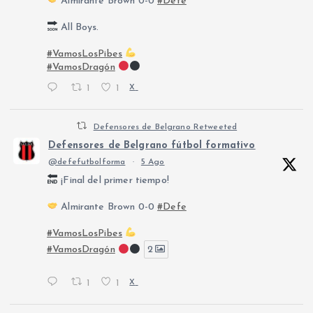
Almirante Brown 0-0
#Defe
All Boys.
#VamosLosPibes
#VamosDragón
1
1
X
Defensores de Belgrano Retweeted
Defensores de Belgrano fútbol formativo
@defefutbolforma
·
5 Ago
¡Final del primer tiempo!
Almirante Brown 0-0
#Defe
#VamosLosPibes
#VamosDragón
2
1
1
X