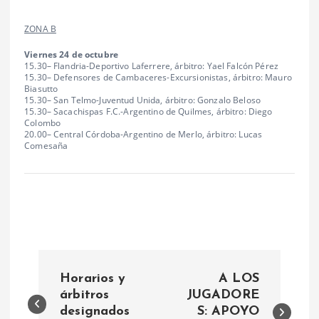
ZONA B
Viernes 24 de octubre
15.30– Flandria-Deportivo Laferrere, árbitro: Yael Falcón Pérez
15.30– Defensores de Cambaceres-Excursionistas, árbitro: Mauro
Biasutto
15.30– San Telmo-Juventud Unida, árbitro: Gonzalo Beloso
15.30– Sacachispas F.C.-Argentino de Quilmes, árbitro: Diego
Colombo
20.00– Central Córdoba-Argentino de Merlo, árbitro: Lucas
Comesaña
N
Horarios y
A LOS
a
árbitros
JUGADORE
designados
S: APOYO