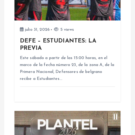
n
d
e
julio 31, 2026
5 views
DEFE – ESTUDIANTES: LA
e
PREVIA
n
Este sábado a partir de las 15:00 horas, en el
marco de la fecha número 23, de la zona A, de la
Primera Nacional, Defensores de belgrano
t
recibe a Estudiantes…
r
a
d