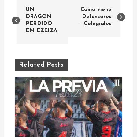
N
UN
Como viene
a
DRAGON
Defensores
PERDIDO
– Colegiales
EN EZEIZA
v
e
g
Related Posts
a
c
i
ó