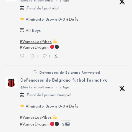
@defefutbolforma
·
5 Ago
¡Final del partido!
Almirante Brown 0-0
#Defe
All Boys.
#VamosLosPibes
#VamosDragón
1
1
X
Defensores de Belgrano Retweeted
Defensores de Belgrano fútbol formativo
@defefutbolforma
·
5 Ago
¡Final del primer tiempo!
Almirante Brown 0-0
#Defe
#VamosLosPibes
#VamosDragón
2