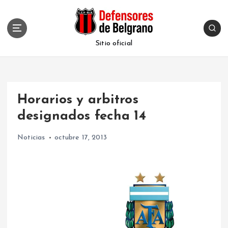
S
k
i
p
Sitio oficial
t
o
c
o
Horarios y arbitros
n
t
designados fecha 14
e
n
Noticias
octubre 17, 2013
t