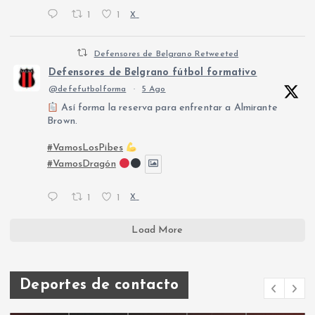
1
1
X
Defensores de Belgrano Retweeted
Defensores de Belgrano fútbol formativo
@defefutbolforma
·
5 Ago
Así forma la reserva para enfrentar a Almirante
Brown.
#VamosLosPibes
#VamosDragón
1
1
X
Load More
Deportes de contacto