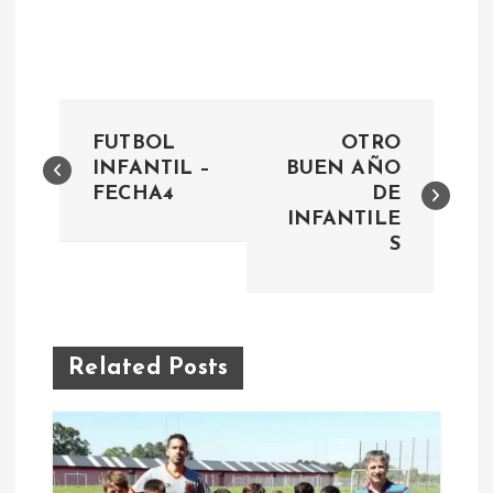
N
FUTBOL
OTRO
a
INFANTIL –
BUEN AÑO
FECHA4
DE
INFANTILE
v
S
e
g
Related Posts
a
c