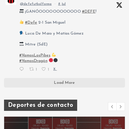
@defefutbolforma
·
8 Jul
¡GANÓOOOOOOOOOOOO
#DEFE
!
#Defe
2-1 San Miguel
Luca De Maio y Matías Gómez
Mitre (SdE)
#VamosLosPibes
#VamosDragón
1
1
X
Load More
Deportes de contacto