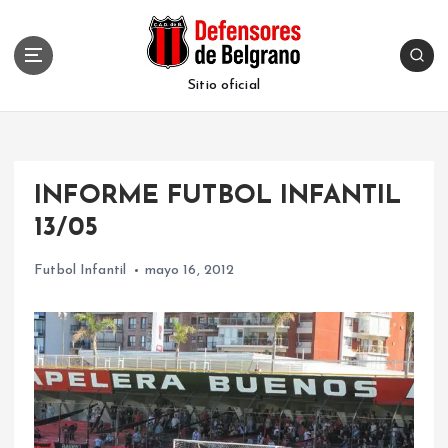
S
k
i
p
Sitio oficial
t
o
c
o
INFORME FUTBOL INFANTIL
n
t
13/05
e
n
Futbol Infantil
mayo 16, 2012
t