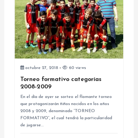
i
ó
n
d
e
octubre 27, 2018
60 views
e
Torneo formativo categorías
2008-2009
n
En el día de ayer se sorteo el flamante torneo
que protagonizarán ñiños nacidos en los años
t
2008 y 2009, denominado “TORNEO
FORMATIVO”, el cual tendrá la particularidad
r
de jugarse…