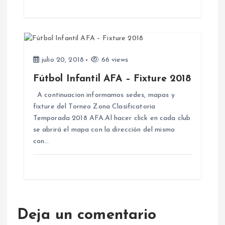
a
d
a
julio 20, 2018
66 views
s
Fútbol Infantil AFA – Fixture 2018
A continuacion informamos sedes, mapas y
fixture del Torneo Zona Clasificatoria
Temporada 2018 AFA.Al hacer click en cada club
se abrirá el mapa con la dirección del mismo
con…
Deja un comentario