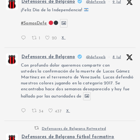
Defensores de Belgrano
@defeweb
·
9 Jul
¡Feliz Día de la Independencia!
#SomosDefe
1
20
X
Defensores de Belgrano
@defeweb
·
8 Jul
Con profundo dolor queremos compartir con
ustedes la confirmación de la muerte de Lucas Gámez
Martínez en el terremoto de Venezuela. Lucas defendió
nuestros colores jugando en la categoría 2017. Se
encontraba hace dos semanas desaparecido y hoy fue
hallado por las autoridades de
34
437
X
Defensores de Belgrano Retweeted
Defensores de Belgrano fútbol formativo