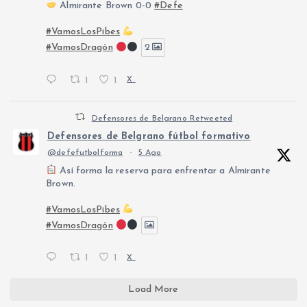
Almirante Brown 0-0
#Defe
#VamosLosPibes
#VamosDragón
2
1
1
X
Defensores de Belgrano Retweeted
Defensores de Belgrano fútbol formativo
@defefutbolforma
·
5 Ago
Así forma la reserva para enfrentar a Almirante
Brown.
#VamosLosPibes
#VamosDragón
1
1
X
Load More