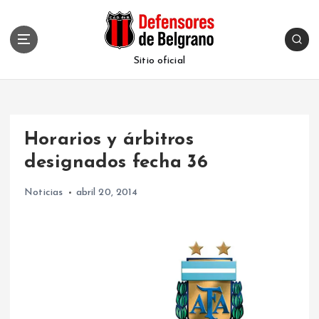
S
k
i
p
Sitio oficial
t
o
c
o
Horarios y árbitros
n
t
designados fecha 36
e
n
Noticias
abril 20, 2014
t