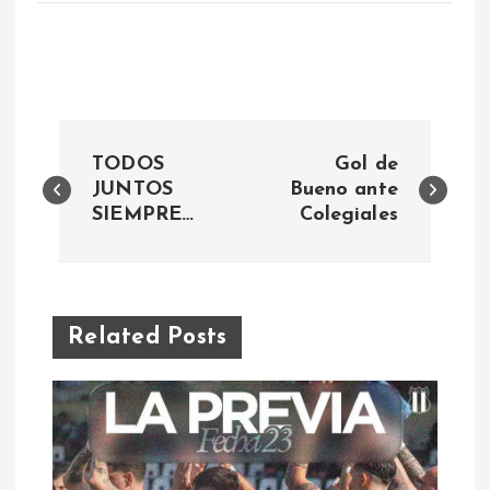
N
TODOS
Gol de
a
JUNTOS
Bueno ante
SIEMPRE…
Colegiales
v
e
Related Posts
g
a
c