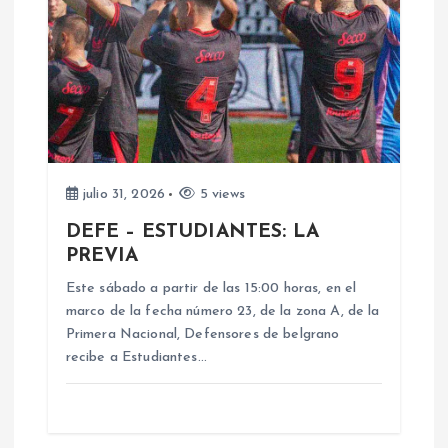
i
ó
n
d
julio 31, 2026
5 views
e
DEFE – ESTUDIANTES: LA
PREVIA
e
Este sábado a partir de las 15:00 horas, en el
n
marco de la fecha número 23, de la zona A, de la
Primera Nacional, Defensores de belgrano
recibe a Estudiantes…
t
r