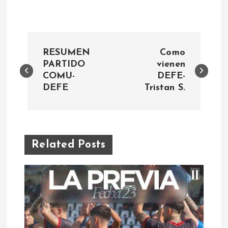
N
RESUMEN
Como
a
PARTIDO
vienen
COMU-
DEFE-
DEFE
Tristan S.
v
e
g
Related Posts
a
c
i