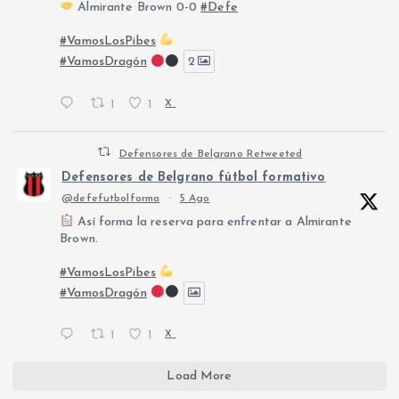
Almirante Brown 0-0
#Defe
#VamosLosPibes
#VamosDragón
2
1
1
X
Defensores de Belgrano Retweeted
Defensores de Belgrano fútbol formativo
@defefutbolforma
·
5 Ago
Así forma la reserva para enfrentar a Almirante
Brown.
#VamosLosPibes
#VamosDragón
1
1
X
Load More