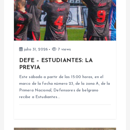
ó
n
d
e
julio 31, 2026
7 views
DEFE – ESTUDIANTES: LA
e
PREVIA
n
Este sábado a partir de las 15:00 horas, en el
marco de la fecha número 23, de la zona A, de la
Primera Nacional, Defensores de belgrano
t
recibe a Estudiantes…
r
a