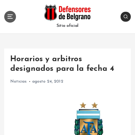
S
k
i
p
Sitio oficial
t
o
c
o
Horarios y arbitros
n
t
designados para la fecha 4
e
n
Noticias
agosto 24, 2012
t