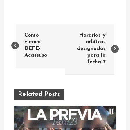
N
Como
Horarios y
a
vienen
arbitros
DEFE-
designados
Acassuso
para la
v
fecha 7
e
g
Related Posts
a
c
i