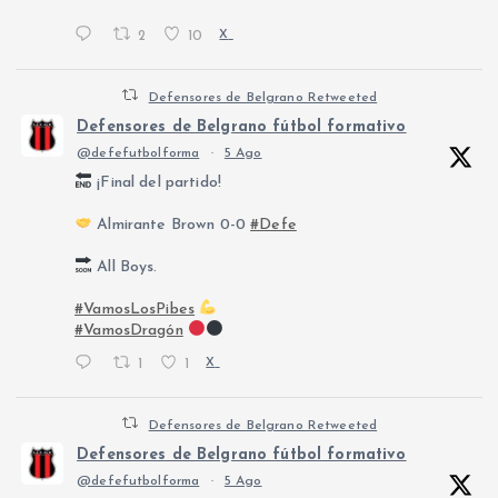
2
10
X
Defensores de Belgrano Retweeted
Defensores de Belgrano fútbol formativo
@defefutbolforma
·
5 Ago
¡Final del partido!
Almirante Brown 0-0
#Defe
All Boys.
#VamosLosPibes
#VamosDragón
1
1
X
Defensores de Belgrano Retweeted
Defensores de Belgrano fútbol formativo
@defefutbolforma
·
5 Ago