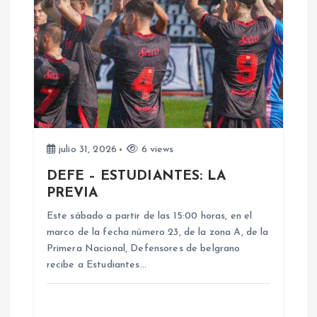
ó
n
d
e
julio 31, 2026
6 views
e
DEFE – ESTUDIANTES: LA
PREVIA
n
Este sábado a partir de las 15:00 horas, en el
marco de la fecha número 23, de la zona A, de la
t
Primera Nacional, Defensores de belgrano
recibe a Estudiantes…
r
a