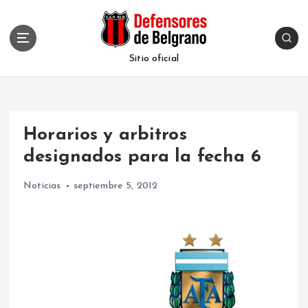
S
k
i
p
Sitio oficial
t
o
c
o
Horarios y arbitros
n
t
designados para la fecha 6
e
n
Noticias
septiembre 5, 2012
t