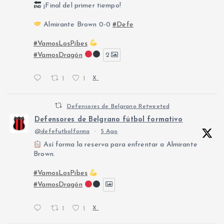
¡Final del primer tiempo!
Almirante Brown 0-0
#Defe
#VamosLosPibes
#VamosDragón
2
1
1
X
Defensores de Belgrano Retweeted
Defensores de Belgrano fútbol formativo
@defefutbolforma
·
5 Ago
Así forma la reserva para enfrentar a Almirante
Brown.
#VamosLosPibes
#VamosDragón
1
1
X