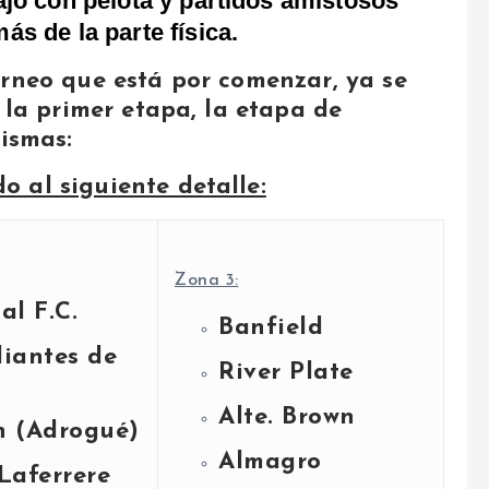
ajo con pelota y partidos amistosos
ás de la parte física.
orneo que está por comenzar, ya se
a la primer etapa, la etapa de
mismas:
 al siguiente detalle:
Zona 3:
al F.C.
Banfield
iantes de
River Plate
Alte. Brown
n (Adrogué)
Almagro
Laferrere