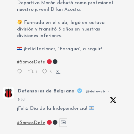
Deportivo Morón debutó como profesional
nuestro juvenil Dilan Acosta.
Formado en el club, llegó en octava
división y transitó 5 años en nuestras
divisiones inferiores.
¡Felicitaciones, “Paragua”, a seguir!
#SomosDefe
1
5
X
Defensores de Belgrano
@defeweb
·
9 Jul
¡Feliz Día de la Independencia!
#SomosDefe