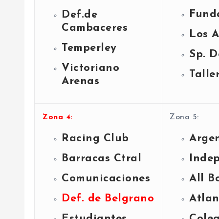
Fund
Def.de
Cambaceres
Los 
Temperley
Sp. D
Victoriano
Talle
Arenas
Zona 4:
Zona 5:
Racing Club
Argen
Barracas Ctral
Inde
Comunicaciones
All B
Def. de Belgrano
Atla
Estudiantes
Coleg