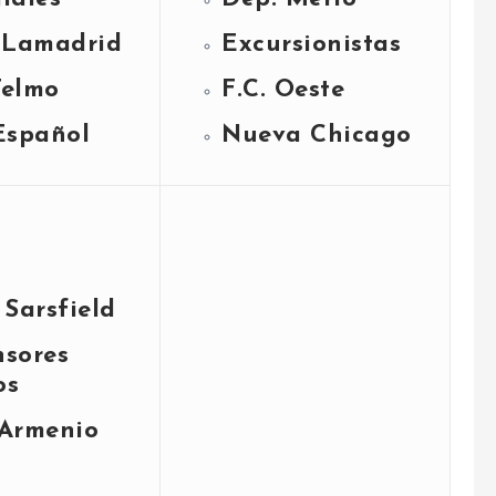
. Lamadrid
Excursionistas
Telmo
F.C. Oeste
Español
Nueva Chicago
 Sarsfield
nsores
os
 Armenio