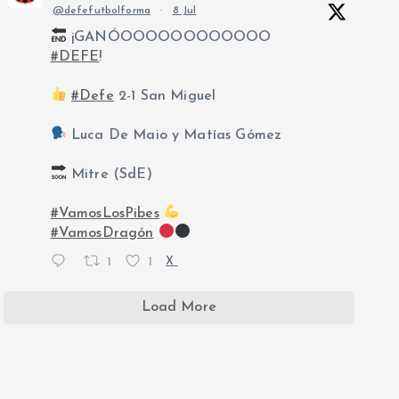
@defefutbolforma
·
8 Jul
¡GANÓOOOOOOOOOOOO
#DEFE
!
#Defe
2-1 San Miguel
Luca De Maio y Matías Gómez
Mitre (SdE)
#VamosLosPibes
#VamosDragón
1
1
X
Load More