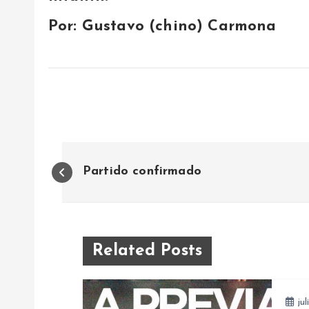
Por: Gustavo (chino) Carmona
N
Partido confirmado
a
v
Related Posts
e
jul