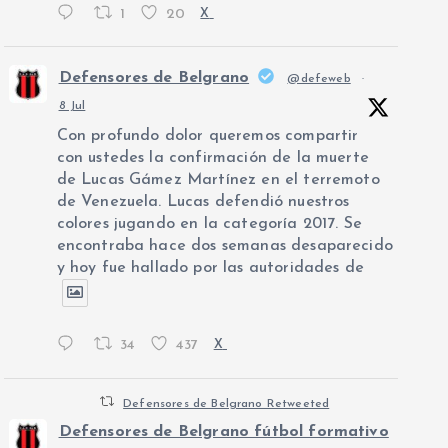
1
20
X
Defensores de Belgrano
@defeweb
·
8 Jul
Con profundo dolor queremos compartir
con ustedes la confirmación de la muerte
de Lucas Gámez Martínez en el terremoto
de Venezuela. Lucas defendió nuestros
colores jugando en la categoría 2017. Se
encontraba hace dos semanas desaparecido
y hoy fue hallado por las autoridades de
34
437
X
Defensores de Belgrano Retweeted
Defensores de Belgrano fútbol formativo