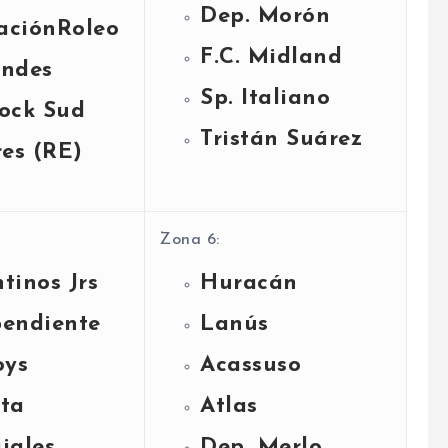
Dep. Morón
aciónRoleo
F.C. Midland
Andes
Sp. Italiano
ock Sud
Tristán Suárez
res (RE)
Zona 6:
tinos Jrs
Huracán
pendiente
Lanús
oys
Acassuso
nta
Atlas
iales
Dep. Merlo