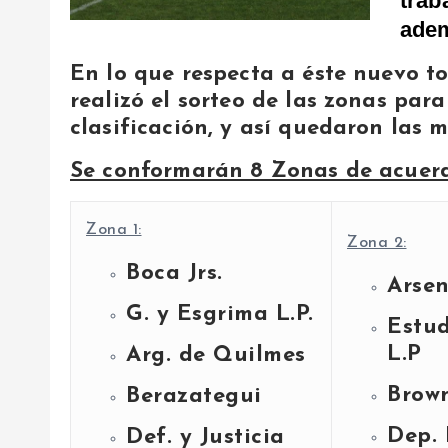
trab
adem
En lo que respecta a éste nuevo t
realizó el sorteo de las zonas par
clasificación, y así quedaron las 
Se conformarán 8 Zonas de acuerdo
Zona 1:
Zona 2:
Boca Jrs.
Arsen
G. y Esgrima L.P.
Estud
L.P
Arg. de Quilmes
Brow
Berazategui
Dep. 
Def. y Justicia