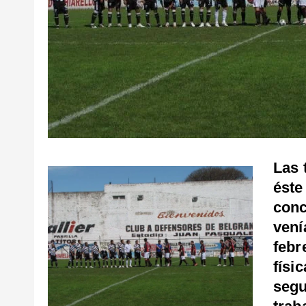
Las 
éste
conc
vení
febr
físi
segu