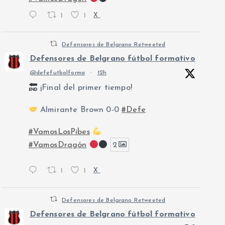
1
1
X
Defensores de Belgrano Retweeted
Defensores de Belgrano fútbol formativo
@defefutbolforma
·
12h
¡Final del primer tiempo!
Almirante Brown 0-0
#Defe
#VamosLosPibes
#VamosDragón
2
1
1
X
Defensores de Belgrano Retweeted
Defensores de Belgrano fútbol formativo