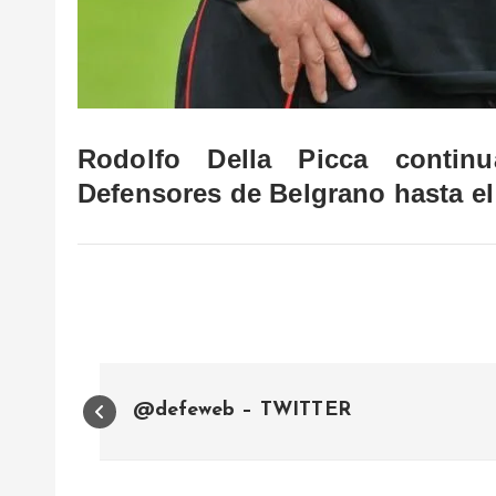
Rodolfo Della Picca contin
Defensores de Belgrano hasta el
N
@defeweb – TWITTER
a