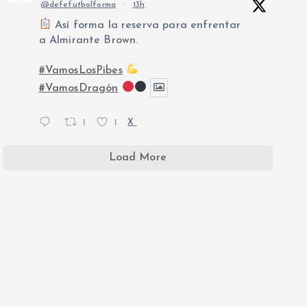
@defefutbolforma
·
13h
Así forma la reserva para enfrentar
a Almirante Brown.
#VamosLosPibes
#VamosDragón
1
1
X
Load More