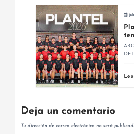
d
jul
e
Pl
te
e
ARQ
n
DE
t
Lee
r
a
Deja un comentario
d
Tu dirección de correo electrónico no será publicad