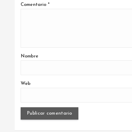
a
Comentario
*
s
Nombre
Web