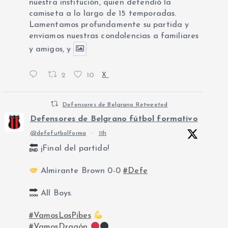
nuestra institución, quien defendió la
camiseta a lo largo de 15 temporadas.
Lamentamos profundamente su partida y
enviamos nuestras condolencias a familiares
y amigos, y
2
10
X
Defensores de Belgrano Retweeted
Defensores de Belgrano fútbol formativo
@defefutbolforma
·
11h
¡Final del partido!
Almirante Brown 0-0
#Defe
All Boys.
#VamosLosPibes
#VamosDragón