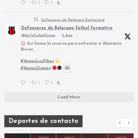
1
1
X
Defensores de Belgrano Retweeted
Defensores de Belgrano fútbol formativo
@defefutbolforma
·
5 Ago
Así forma la reserva para enfrentar a Almirante
Brown.
#VamosLosPibes
#VamosDragón
1
1
X
Load More
Deportes de contacto