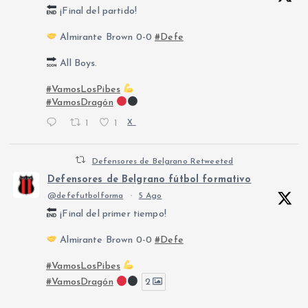
¡Final del partido!
Almirante Brown 0-0
#Defe
All Boys.
#VamosLosPibes
#VamosDragón
1
1
X
Defensores de Belgrano Retweeted
Defensores de Belgrano fútbol formativo
@defefutbolforma
·
5 Ago
¡Final del primer tiempo!
Almirante Brown 0-0
#Defe
#VamosLosPibes
#VamosDragón
2