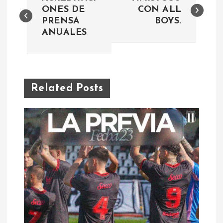
a
ONES DE
CON ALL
PRENSA
BOYS.
ANUALES
v
e
g
Related Posts
a
c
i
ó
n