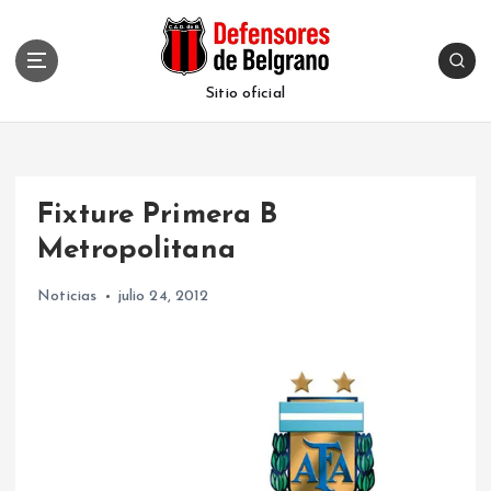
S
k
i
p
Sitio oficial
t
o
c
o
Fixture Primera B
n
t
Metropolitana
e
n
Noticias
julio 24, 2012
t