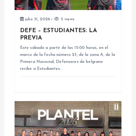
d
e
julio 31, 2026
5 views
DEFE – ESTUDIANTES: LA
e
PREVIA
n
Este sábado a partir de las 15:00 horas, en el
marco de la fecha número 23, de la zona A, de la
Primera Nacional, Defensores de belgrano
t
recibe a Estudiantes…
r
a
d
a