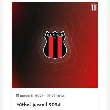
d
a
s
marzo 11, 2024
73 views
Fútbol juvenil 2024