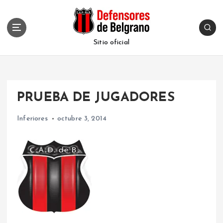
S
k
i
p
Sitio oficial
t
o
c
o
PRUEBA DE JUGADORES
n
t
Inferiores
octubre 3, 2014
e
n
t