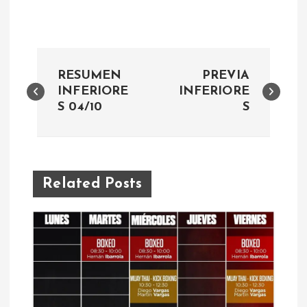
N
RESUMEN
PREVIA
a
INFERIORE
INFERIORE
S 04/10
S
v
e
Related Posts
g
a
c
i