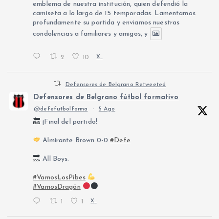
emblema de nuestra institución, quien defendió la
camiseta a lo largo de 15 temporadas. Lamentamos
profundamente su partida y enviamos nuestras
condolencias a familiares y amigos, y
2
10
X
Defensores de Belgrano Retweeted
Defensores de Belgrano fútbol formativo
@defefutbolforma
·
5 Ago
¡Final del partido!
Almirante Brown 0-0
#Defe
All Boys.
#VamosLosPibes
#VamosDragón
1
1
X