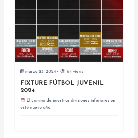
ó
n
d
e
e
marzo 23, 2024
64 views
FIXTURE FÚTBOL JUVENIL
n
2024
t
El camino de nuestras divisiones inferiores en
este nuevo año.
r
a