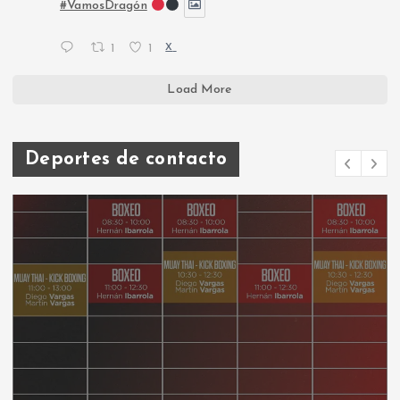
#VamosDragón
1
1
X
Load More
Deportes de contacto