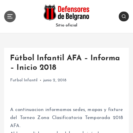
S
k
i
p
Sitio oficial
t
o
c
o
Fútbol Infantil AFA – Informa
n
t
– Inicio 2018
e
n
Futbol Infantil
junio 2, 2018
t
A continuacion informamos sedes, mapas y fixture
del Torneo Zona Clasificatoria Temporada 2018
AFA.