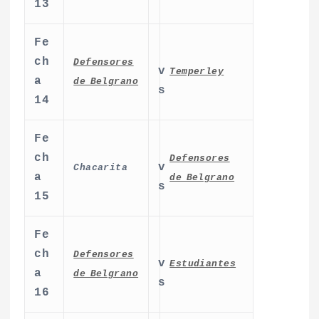
13
Fe
ch
Defensores
v
Temperley
a
de Belgrano
s
14
Fe
ch
Defensores
v
Chacarita
a
de Belgrano
s
15
Fe
ch
Defensores
v
Estudiantes
a
de Belgrano
s
16