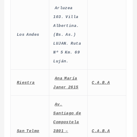
Arluzea
103. Villa
Albertina.
Los Andes
(Bs. As.)
LUJAN. Ruta
Nº 5 Km. 69
Luján.
Ana María
Riestra
C.A.B.A
Janer 2615
Av.
Santiago de
Compostela
San Telmo
3801 –
C.A.B.A