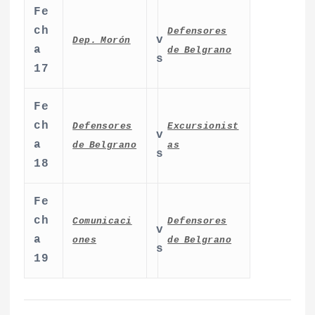
Fe
ch
Defensores
v
Dep. Morón
a
de Belgrano
s
17
Fe
ch
Defensores
Excursionist
v
a
de Belgrano
as
s
18
Fe
ch
Comunicaci
Defensores
v
a
ones
de Belgrano
s
19