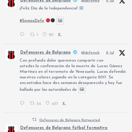
Defensores de Belgrano
@defeweb
·
9 Jul
¡Feliz Día de la Independencia!
#SomosDefe
1
20
X
Defensores de Belgrano
@defeweb
·
8 Jul
Con profundo dolor queremos compartir con
ustedes la confirmación de la muerte de Lucas Gámez
Martínez en el terremoto de Venezuela. Lucas defendió
nuestros colores jugando en la categoría 2017. Se
encontraba hace dos semanas desaparecido y hoy fue
hallado por las autoridades de
34
437
X
Defensores de Belgrano Retweeted
Defensores de Belgrano fútbol formativo