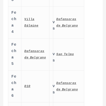
3
Fe
ch
Villa
Defensores
v
a
Dálmine
de Belgrano
s
4
Fe
ch
Defensores
v
San Telmo
a
de Belgrano
s
5
Fe
ch
Defensores
v
D10
a
de Belgrano
s
6