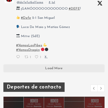
@defefutbolforma
·
8 Jul
¡GANÓOOOOOOOOOOOO
#DEFE
!
#Defe
2-1 San Miguel
Luca De Maio y Matías Gómez
Mitre (SdE)
#VamosLosPibes
#VamosDragón
1
1
X
Load More
Deportes de contacto