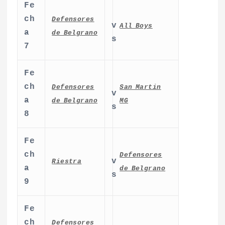
Fe
ch
Defensores
v
All Boys
a
de Belgrano
s
7
Fe
ch
Defensores
San Martin
v
a
de Belgrano
MG
s
8
Fe
ch
Defensores
v
Riestra
a
de Belgrano
s
9
Fe
ch
Defensores