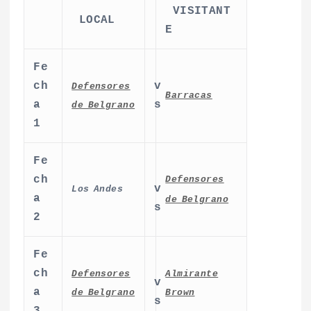
VISITANT
LOCAL
E
Fe
ch
v
Defensores
Barracas
a
s
de Belgrano
1
Fe
ch
Defensores
v
Los Andes
a
de Belgrano
s
2
Fe
ch
Defensores
Almirante
v
a
de Belgrano
Brown
s