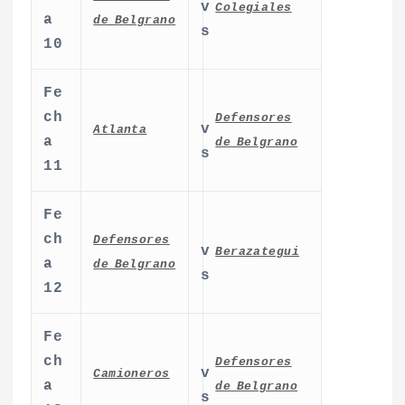
v
Colegiales
a
de Belgrano
s
10
Fe
ch
Defensores
v
Atlanta
a
de Belgrano
s
11
Fe
ch
Defensores
v
Berazategui
a
de Belgrano
s
12
Fe
ch
Defensores
v
Camioneros
a
de Belgrano
s