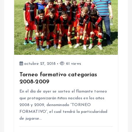
i
ó
n
d
e
octubre 27, 2018
61 views
e
Torneo formativo categorías
2008-2009
n
En el día de ayer se sorteo el flamante torneo
que protagonizarán ñiños nacidos en los años
t
2008 y 2009, denominado “TORNEO
FORMATIVO”, el cual tendrá la particularidad
r
de jugarse…
a