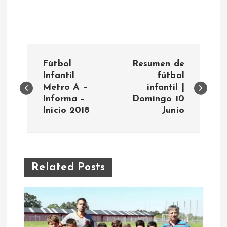
N
Fútbol
Resumen de
a
Infantil
fútbol
Metro A –
infantil |
Informa –
Domingo 10
v
Inicio 2018
Junio
e
g
Related Posts
a
c