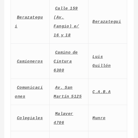
Calle 159
Berazategu
(Av.
Berazategui
i
Fangio) e/
16 y 18
Camino de
Luis
Camioneros
Cintura
Guillón
6300
Comunicaci
Av. San
C.A.B.A
ones
Martín 5125
Malaver
Colegiales
Munro
4706