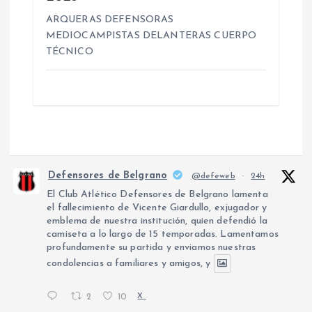
a
ARQUERAS DEFENSORAS
s
MEDIOCAMPISTAS DELANTERAS CUERPO
TÉCNICO
Defensores de Belgrano
@defeweb
·
24h
El Club Atlético Defensores de Belgrano lamenta
el fallecimiento de Vicente Giardullo, exjugador y
emblema de nuestra institución, quien defendió la
camiseta a lo largo de 15 temporadas. Lamentamos
profundamente su partida y enviamos nuestras
condolencias a familiares y amigos, y
2
10
X