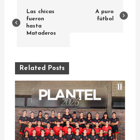
N
Las chicas
A puro
a
fueron
fútbol
hasta
Mataderos
v
e
g
Related Posts
a
c
i
ó