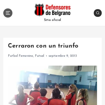
S
k
i
p
Sitio oficial
t
o
c
o
Cerraron con un triunfo
n
t
Futbol Femenino
,
Futsal
septiembre 9, 2013
e
n
t