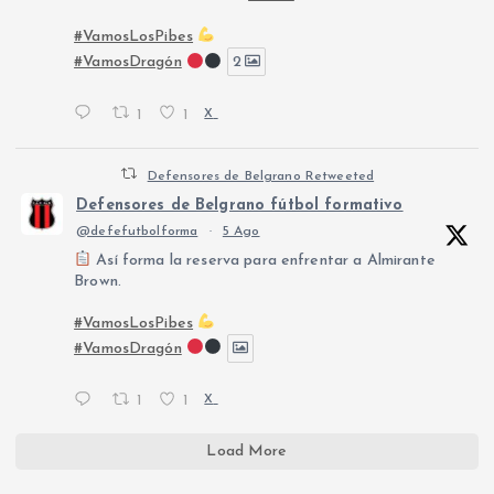
#VamosLosPibes
#VamosDragón
2
1
1
X
Defensores de Belgrano Retweeted
Defensores de Belgrano fútbol formativo
@defefutbolforma
·
5 Ago
Así forma la reserva para enfrentar a Almirante
Brown.
#VamosLosPibes
#VamosDragón
1
1
X
Load More