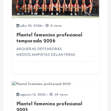
n
d
e
julio 30, 2026
8 views
Plantel femenino profesional
e
temporada 2026
n
ARQUERAS DEFENSORAS
MEDIOCAMPISTAS DELANTERAS
t
r
a
agosto 12, 2025
49 views
d
Plantel femenino profesional
2025