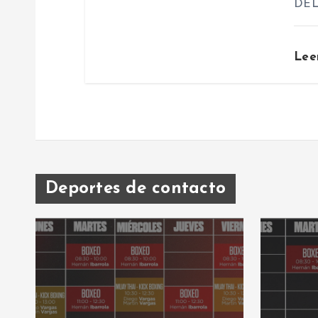
DEL
e
n
Lee
t
r
a
Deportes de contacto
d
a
s