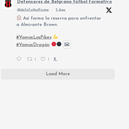
Defensores de Belgrano fútbol formativo
@defefutbolforma
·
5 Ago
Así forma la reserva para enfrentar
a Almirante Brown.
#VamosLosPibes
#VamosDragón
1
1
X
Load More