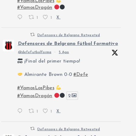
#VamosLosPibes
#VamosDragón
1
1
X
Defensores de Belgrano Retweeted
Defensores de Belgrano fútbol formativo
@defefutbolforma
·
5 Ago
¡Final del primer tiempo!
Almirante Brown 0-0
#Defe
#VamosLosPibes
#VamosDragón
2
1
1
X
Defensores de Belgrano Retweeted