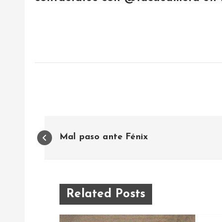
N
Mal paso ante Fénix
a
v
Related Posts
e