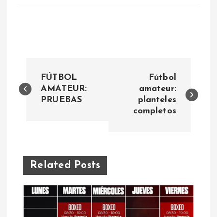
N
FÚTBOL
Fútbol
a
AMATEUR:
amateur:
PRUEBAS
planteles
completos
v
e
g
Related Posts
a
c