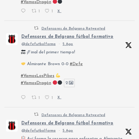
#VamosDragón
1
1
X
Defensores de Belgrano Retweeted
Defensores de Belgrano fútbol formativo
@defefutbolforma
·
5 Ago
¡Final del primer tiempo!
Almirante Brown 0-0
#Defe
#VamosLosPibes
#VamosDragón
2
1
1
X
Defensores de Belgrano Retweeted
Defensores de Belgrano fútbol formativo
@defefutbolforma
·
5 Ago
Así forma la reserva para enfrentar a Almirante