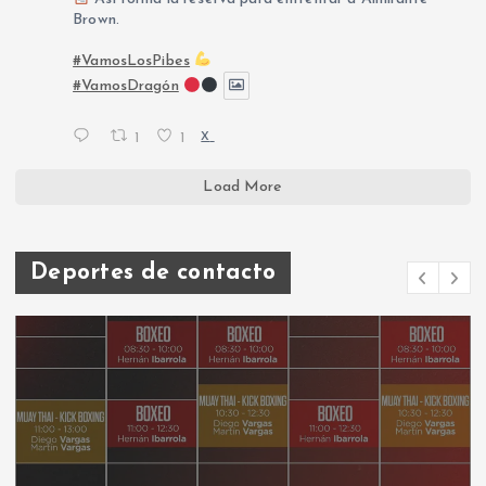
Brown.
#VamosLosPibes
#VamosDragón
1
1
X
Load More
Deportes de contacto