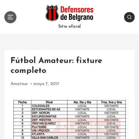
S
k
i
p
Sitio oficial
t
o
c
o
Fútbol Amateur: fixture
n
t
completo
e
n
Amateur
mayo 7, 2017
t