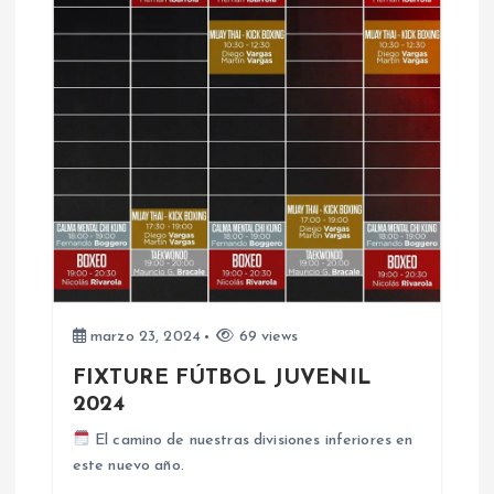
i
ó
n
d
e
e
marzo 23, 2024
69 views
n
FIXTURE FÚTBOL JUVENIL
2024
t
El camino de nuestras divisiones inferiores en
r
este nuevo año.