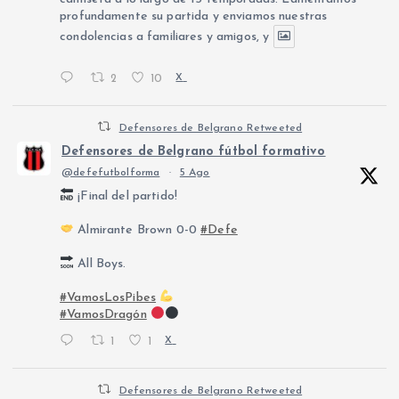
profundamente su partida y enviamos nuestras
condolencias a familiares y amigos, y
2
10
X
Defensores de Belgrano Retweeted
Defensores de Belgrano fútbol formativo
@defefutbolforma
·
5 Ago
¡Final del partido!
Almirante Brown 0-0
#Defe
All Boys.
#VamosLosPibes
#VamosDragón
1
1
X
Defensores de Belgrano Retweeted