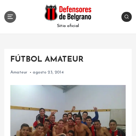
S
k
i
p
Sitio oficial
t
o
c
o
FÚTBOL AMATEUR
n
t
Amateur
agosto 23, 2014
e
n
t