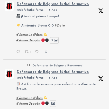
Defensores de Belgrano fútbol formativo
@defefutbolforma
·
5 Ago
¡Final del primer tiempo!
Almirante Brown 0-0
#Defe
#VamosLosPibes
#VamosDragón
2
1
1
X
Defensores de Belgrano Retweeted
Defensores de Belgrano fútbol formativo
@defefutbolforma
·
5 Ago
Así forma la reserva para enfrentar a Almirante
Brown.
#VamosLosPibes
#VamosDragón