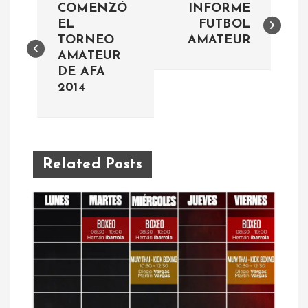
COMENZÓ
INFORME
a
EL
FUTBOL
TORNEO
AMATEUR
AMATEUR
v
DE AFA
2014
e
g
a
Related Posts
c
i
ó
n