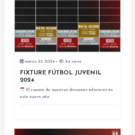
d
e
e
n
marzo 23, 2024
64 views
t
FIXTURE FÚTBOL JUVENIL
2024
r
El camino de nuestras divisiones inferiores en
a
este nuevo año.
d
a