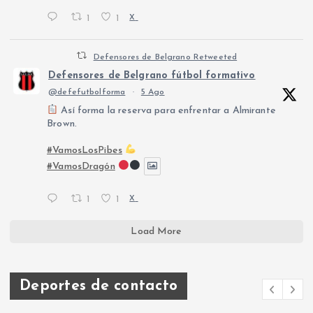
1
1
X
Defensores de Belgrano Retweeted
Defensores de Belgrano fútbol formativo
@defefutbolforma
·
5 Ago
Así forma la reserva para enfrentar a Almirante
Brown.
#VamosLosPibes
#VamosDragón
1
1
X
Load More
Deportes de contacto