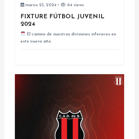
e
marzo 23, 2024
64 views
FIXTURE FÚTBOL JUVENIL
n
2024
t
El camino de nuestras divisiones inferiores en
este nuevo año.
r
a
d
a
s