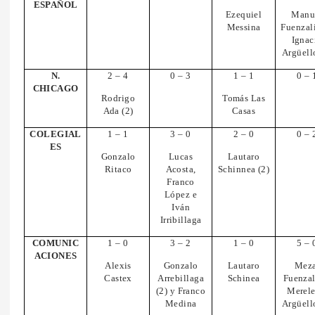
ESPAÑOL
Ezequiel
Manu
Messina
Fuenzal
Ignac
Argüell
N.
2 – 4
0 – 3
1 – 1
0 – 
CHICAGO
Rodrigo
Tomás Las
Ada (2)
Casas
COLEGIAL
1 – 1
3 – 0
2 – 0
0 – 
ES
Gonzalo
Lucas
Lautaro
Ritaco
Acosta,
Schinnea (2)
Franco
López e
Iván
Irribillaga
COMUNIC
1 – 0
3 – 2
1 – 0
5 – 
ACIONES
Alexis
Gonzalo
Lautaro
Meza
Castex
Arrebillaga
Schinea
Fuenzal
(2) y Franco
Merele
Medina
Argüell