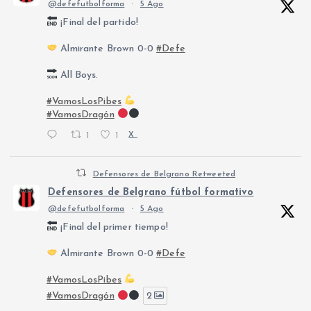
@defefutbolforma
·
5 Ago
¡Final del partido!
Almirante Brown 0-0
#Defe
All Boys.
#VamosLosPibes
#VamosDragón
1
1
X
Defensores de Belgrano Retweeted
Defensores de Belgrano fútbol formativo
@defefutbolforma
·
5 Ago
¡Final del primer tiempo!
Almirante Brown 0-0
#Defe
#VamosLosPibes
#VamosDragón
2