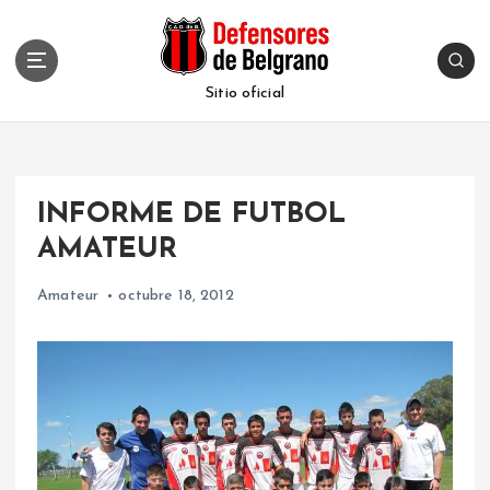
S
k
i
p
Sitio oficial
t
o
c
o
INFORME DE FUTBOL
n
t
AMATEUR
e
n
Amateur
octubre 18, 2012
t