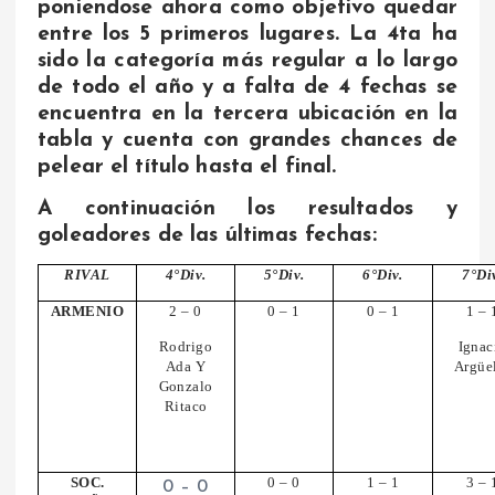
poniendose ahora como objetivo quedar
entre los 5 primeros lugares. La 4ta ha
sido la categoría más regular a lo largo
de todo el año y a falta de 4 fechas se
encuentra en la tercera ubicación en la
tabla y cuenta con grandes chances de
pelear el título hasta el final.
A continuación los resultados y
goleadores de las últimas fechas:
RIVAL
4°Div.
5°Div.
6°Div.
7°Di
ARMENIO
2 – 0
0 – 1
0 – 1
1 – 
Rodrigo
Ignac
Ada Y
Argüe
Gonzalo
Ritaco
SOC.
0 – 0
1 – 1
3 – 
0 – 0