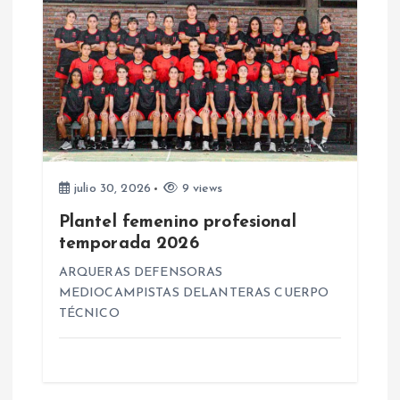
ó
n
d
e
julio 30, 2026
9 views
e
Plantel femenino profesional
temporada 2026
n
ARQUERAS DEFENSORAS
MEDIOCAMPISTAS DELANTERAS CUERPO
t
TÉCNICO
r
a