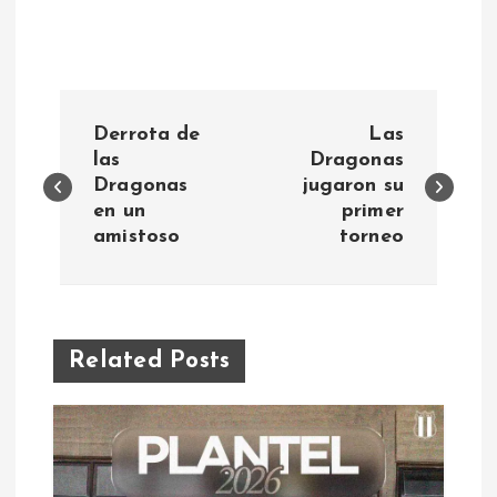
N
Derrota de
Las
a
las
Dragonas
Dragonas
jugaron su
en un
primer
v
amistoso
torneo
e
g
Related Posts
a
c
i