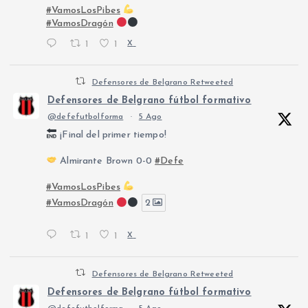
#VamosLosPibes
#VamosDragón
1
1
X
Defensores de Belgrano Retweeted
Defensores de Belgrano fútbol formativo
@defefutbolforma
·
5 Ago
¡Final del primer tiempo!
Almirante Brown 0-0
#Defe
#VamosLosPibes
#VamosDragón
2
1
1
X
Defensores de Belgrano Retweeted
Defensores de Belgrano fútbol formativo