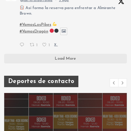
@defefutbolforma
·
5 Ago
Así forma la reserva para enfrentar a Almirante
Brown.
#VamosLosPibes
#VamosDragón
1
1
X
Load More
Deportes de contacto