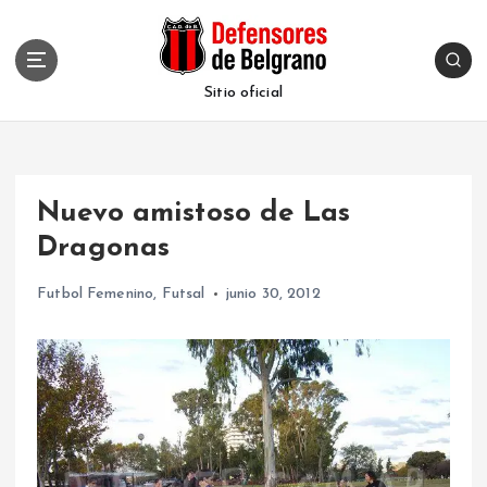
S
k
i
p
Sitio oficial
t
o
c
o
Nuevo amistoso de Las
n
t
Dragonas
e
n
Futbol Femenino
,
Futsal
junio 30, 2012
t