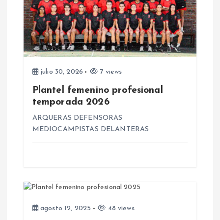
ó
n
d
e
julio 30, 2026
7 views
Plantel femenino profesional
e
temporada 2026
n
ARQUERAS DEFENSORAS
MEDIOCAMPISTAS DELANTERAS
t
r
a
agosto 12, 2025
48 views
d