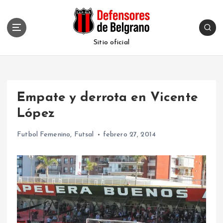
S
k
i
p
Sitio oficial
t
o
c
o
Empate y derrota en Vicente
n
t
López
e
n
Futbol Femenino
,
Futsal
febrero 27, 2014
t