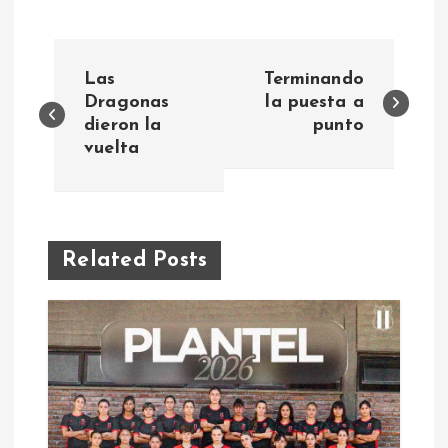
N
Las
Terminando
a
Dragonas
la puesta a
dieron la
punto
vuelta
v
e
g
Related Posts
a
c
i