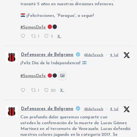
transitó 5 años en nuestras divisiones inferiores.
¡Felicitaciones, “Paragua”, a seguir!
#SomosDefe
1
5
X
Defensores de Belgrano
@defeweb
·
9 Jul
¡Feliz Día de la Independencia!
#SomosDefe
1
20
X
Defensores de Belgrano
@defeweb
·
8 Jul
Con profundo dolor queremos compartir con
ustedes la confirmación de la muerte de Lucas Gámez
Martínez en el terremoto de Venezuela. Lucas defendió
nuestros colores jugando en la categoría 2017. Se