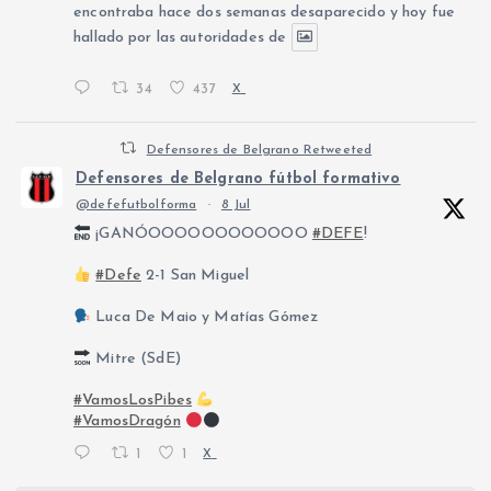
encontraba hace dos semanas desaparecido y hoy fue
hallado por las autoridades de
34
437
X
Defensores de Belgrano Retweeted
Defensores de Belgrano fútbol formativo
@defefutbolforma
·
8 Jul
¡GANÓOOOOOOOOOOOO
#DEFE
!
#Defe
2-1 San Miguel
Luca De Maio y Matías Gómez
Mitre (SdE)
#VamosLosPibes
#VamosDragón
1
1
X