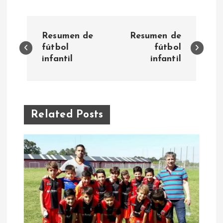
N
Resumen de
Resumen de
a
fútbol
fútbol
infantil
infantil
v
e
Related Posts
g
a
c
i
ó