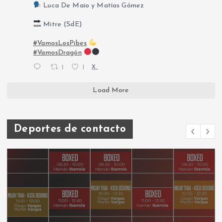
Luca De Maio y Matías Gómez
Mitre (SdE)
#VamosLosPibes
#VamosDragón
1
1
X
Load More
Deportes de contacto