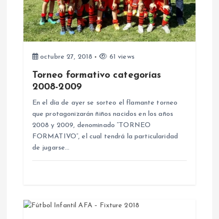
n
d
octubre 27, 2018
61 views
e
Torneo formativo categorías
2008-2009
e
En el día de ayer se sorteo el flamante torneo
n
que protagonizarán ñiños nacidos en los años
2008 y 2009, denominado “TORNEO
FORMATIVO”, el cual tendrá la particularidad
t
de jugarse…
r
a
d