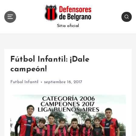
S
k
i
p
Sitio oficial
t
o
c
o
Fútbol Infantil: ¡Dale
n
t
campeón!
e
n
Futbol Infantil
septiembre 16, 2017
t