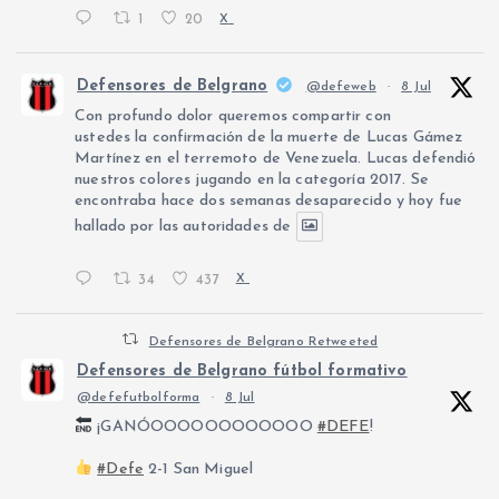
1
20
X
Defensores de Belgrano
@defeweb
·
8 Jul
Con profundo dolor queremos compartir con
ustedes la confirmación de la muerte de Lucas Gámez
Martínez en el terremoto de Venezuela. Lucas defendió
nuestros colores jugando en la categoría 2017. Se
encontraba hace dos semanas desaparecido y hoy fue
hallado por las autoridades de
34
437
X
Defensores de Belgrano Retweeted
Defensores de Belgrano fútbol formativo
@defefutbolforma
·
8 Jul
¡GANÓOOOOOOOOOOOO
#DEFE
!
#Defe
2-1 San Miguel