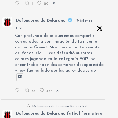
1
20
X
Defensores de Belgrano
@defeweb
·
8 Jul
Con profundo dolor queremos compartir
con ustedes la confirmación de la muerte
de Lucas Gámez Martínez en el terremoto
de Venezuela. Lucas defendió nuestros
colores jugando en la categoría 2017. Se
encontraba hace dos semanas desaparecido
y hoy fue hallado por las autoridades de
34
437
X
Defensores de Belgrano Retweeted
Defensores de Belgrano fútbol formativo