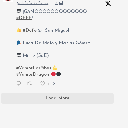
@defefutbolforma
·
8 Jul
¡GANÓOOOOOOOOOOOO
#DEFE
!
#Defe
2-1 San Miguel
Luca De Maio y Matías Gómez
Mitre (SdE)
#VamosLosPibes
#VamosDragón
1
1
X
Load More