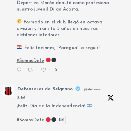
Deportivo Morón debutó como profesional
nuestro juvenil Dilan Acosta.
Formado en el club, llegó en octava
división y transitó 5 años en nuestras
divisiones inferiores.
¡Felicitaciones, “Paragua”, a seguir!
#SomosDefe
1
5
X
Defensores de Belgrano
@defeweb
·
9 Jul
¡Feliz Día de la Independencia!
#SomosDefe