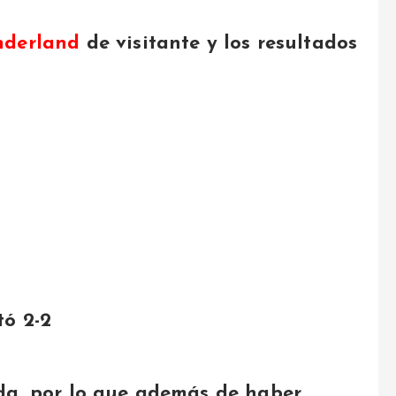
nderland
de visitante y los resultados
tó 2-2
da, por lo que además de haber