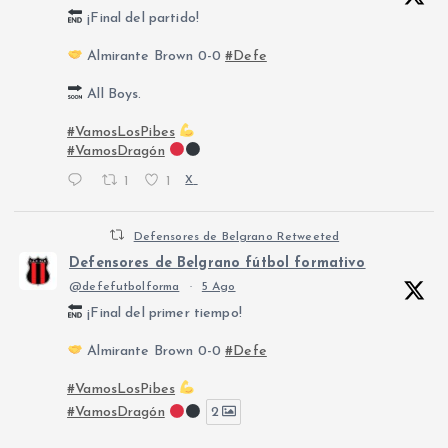
¡Final del partido!
Almirante Brown 0-0
#Defe
All Boys.
#VamosLosPibes
#VamosDragón
1
1
X
Defensores de Belgrano Retweeted
Defensores de Belgrano fútbol formativo
@defefutbolforma
·
5 Ago
¡Final del primer tiempo!
Almirante Brown 0-0
#Defe
#VamosLosPibes
#VamosDragón
2