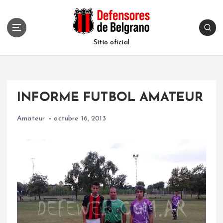
S
k
i
p
Sitio oficial
t
o
c
o
INFORME FUTBOL AMATEUR
n
t
Amateur
octubre 16, 2013
e
n
t