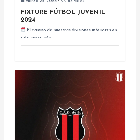
marzo 23, 2024
64 views
t
FIXTURE FÚTBOL JUVENIL
2024
r
El camino de nuestras divisiones inferiores en
a
este nuevo año.
d
a
s