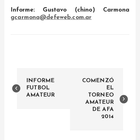
Informe: Gustavo (chino) Carmona
gcarmona@defeweb.com.ar
N
INFORME
COMENZÓ
a
FUTBOL
EL
AMATEUR
TORNEO
AMATEUR
v
DE AFA
2014
e
g