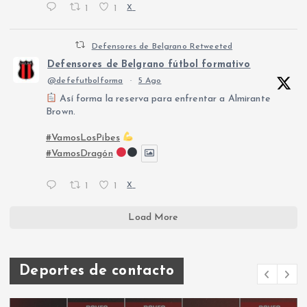
1
1
X
Defensores de Belgrano Retweeted
Defensores de Belgrano fútbol formativo
@defefutbolforma
·
5 Ago
Así forma la reserva para enfrentar a Almirante
Brown.
#VamosLosPibes
#VamosDragón
1
1
X
Load More
Deportes de contacto