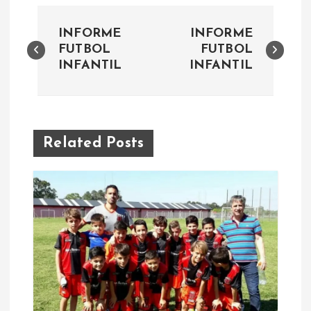
N
INFORME
INFORME
a
FUTBOL
FUTBOL
INFANTIL
INFANTIL
v
e
Related Posts
g
a
c
i
ó