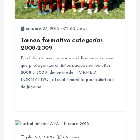
n
d
octubre 27, 2018
60 views
e
Torneo formativo categorías
2008-2009
e
En el día de ayer se sorteo el flamante torneo
n
que protagonizarán ñiños nacidos en los años
2008 y 2009, denominado “TORNEO
FORMATIVO”, el cual tendrá la particularidad
t
de jugarse…
r
a
d
julio 20, 2018
66 views