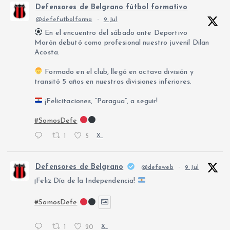
Defensores de Belgrano fútbol formativo
@defefutbolforma
·
9 Jul
En el encuentro del sábado ante Deportivo
Morón debutó como profesional nuestro juvenil Dilan
Acosta.
Formado en el club, llegó en octava división y
transitó 5 años en nuestras divisiones inferiores.
¡Felicitaciones, “Paragua”, a seguir!
#SomosDefe
1
5
X
Defensores de Belgrano
@defeweb
·
9 Jul
¡Feliz Día de la Independencia!
#SomosDefe
1
20
X