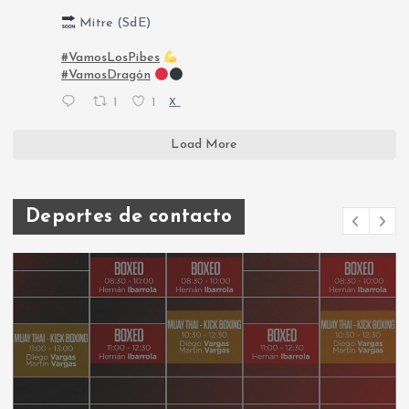
Mitre (SdE)
#VamosLosPibes
#VamosDragón
1
1
X
Load More
Deportes de contacto