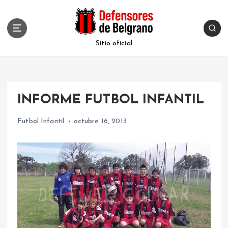
S
k
i
p
Sitio oficial
t
o
c
o
INFORME FUTBOL INFANTIL
n
t
Futbol Infantil
octubre 16, 2013
e
n
t