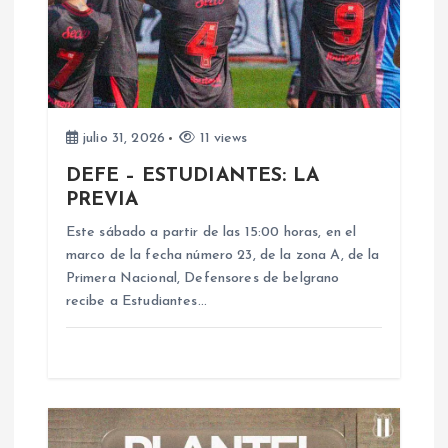
ó
n
d
julio 31, 2026
11 views
e
DEFE – ESTUDIANTES: LA
PREVIA
e
Este sábado a partir de las 15:00 horas, en el
n
marco de la fecha número 23, de la zona A, de la
Primera Nacional, Defensores de belgrano
recibe a Estudiantes…
t
r
a