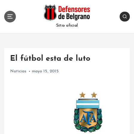
S
k
i
p
Sitio oficial
t
o
c
o
El fútbol esta de luto
n
t
Noticias
mayo 15, 2015
e
n
t