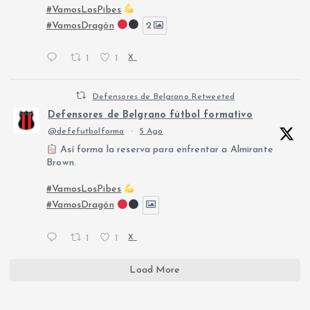
#VamosLosPibes
#VamosDragón
2
1
1
X
Defensores de Belgrano Retweeted
Defensores de Belgrano fútbol formativo
@defefutbolforma
·
5 Ago
Así forma la reserva para enfrentar a Almirante
Brown.
#VamosLosPibes
#VamosDragón
1
1
X
Load More