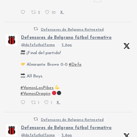
2
10
X
Defensores de Belgrano Retweeted
Defensores de Belgrano fútbol formativo
@defefutbolforma
·
5 Ago
¡Final del partido!
Almirante Brown 0-0
#Defe
All Boys.
#VamosLosPibes
#VamosDragón
1
1
X
Defensores de Belgrano Retweeted
Defensores de Belgrano fútbol formativo
@defefutbolforma
·
5 Ago