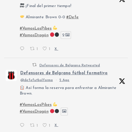
¡Final del primer tiempo!
Almirante Brown 0-0
#Defe
#VamosLosPibes
#VamosDragón
2
1
1
X
Defensores de Belgrano Retweeted
Defensores de Belgrano fútbol formativo
@defefutbolforma
·
5 Ago
Así forma la reserva para enfrentar a Almirante
Brown.
#VamosLosPibes
#VamosDragón
1
1
X