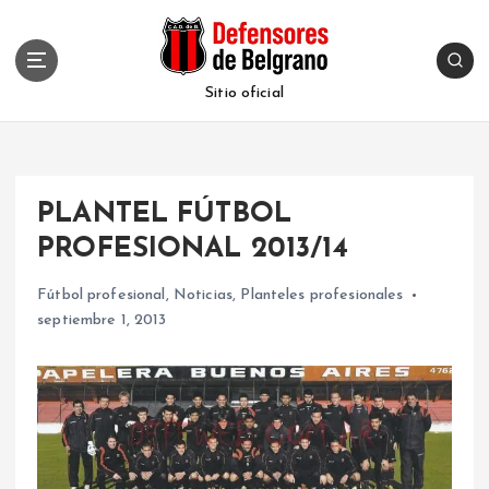
S
k
i
p
Sitio oficial
t
o
c
o
PLANTEL FÚTBOL
n
t
PROFESIONAL 2013/14
e
n
Fútbol profesional
,
Noticias
,
Planteles profesionales
t
septiembre 1, 2013