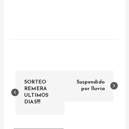
N
SORTEO
Suspendido
a
REMERA
por lluvia
ULTIMOS
DIAS!!!
v
e