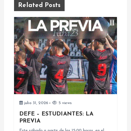
g
Related Posts
a
c
i
ó
n
d
e
julio 31, 2026
5 views
DEFE – ESTUDIANTES: LA
e
PREVIA
Este sábado a partir de las 15:00 horas, en el