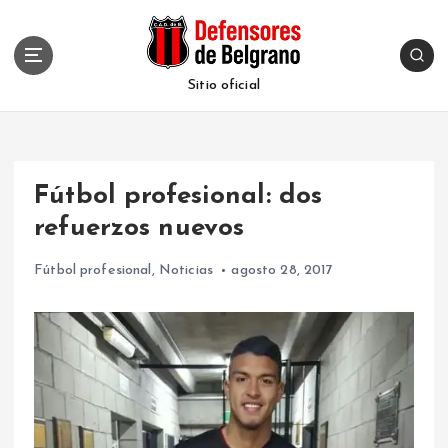
S
k
i
p
Sitio oficial
t
o
c
o
Fútbol profesional: dos
n
t
refuerzos nuevos
e
n
Fútbol profesional
,
Noticias
agosto 28, 2017
t