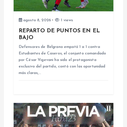
e
e
agosto 8, 2026
1 views
n
REPARTO DE PUNTOS EN EL
BAJO
t
Defensores de Belgrano empató 1 a 1 contra
Estudiantes de Caseros, el conjunto comandado
r
por César Vigevani ha sido el protagonista
exclusivo del partido, contó con las oportunidad
a
más claras,…
d
a
s