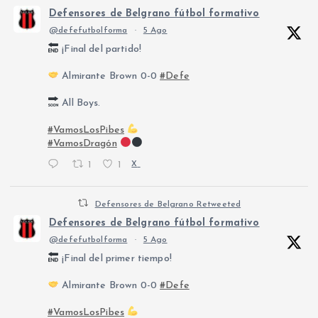
Defensores de Belgrano fútbol formativo
@defefutbolforma
·
5 Ago
¡Final del partido!
Almirante Brown 0-0
#Defe
All Boys.
#VamosLosPibes
#VamosDragón
1
1
X
Defensores de Belgrano Retweeted
Defensores de Belgrano fútbol formativo
@defefutbolforma
·
5 Ago
¡Final del primer tiempo!
Almirante Brown 0-0
#Defe
#VamosLosPibes