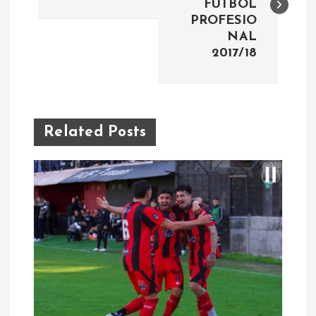
FÚTBOL
v
PROFESIO
NAL
e
2017/18
g
a
Related Posts
c
i
ó
n
d