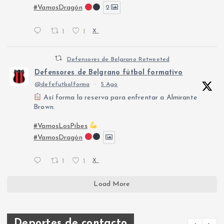
#VamosDragón
2
1
1
X
Defensores de Belgrano Retweeted
Defensores de Belgrano fútbol formativo
@defefutbolforma
·
5 Ago
Así forma la reserva para enfrentar a Almirante
Brown.
#VamosLosPibes
#VamosDragón
1
1
X
Load More
Deportes de contacto