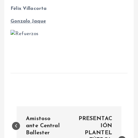
Félix Villacorta
Gonzalo Jaque
N
Amistoso
PRESENTAC
a
ante Central
IÓN
Ballester
PLANTEL