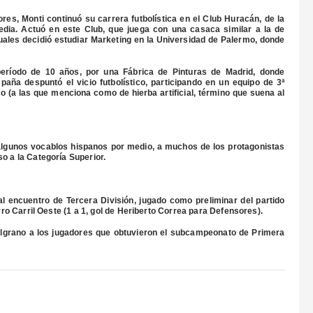
res, Monti continuó su carrera futbolística en el Club Huracán, de la
Vedia. Actuó en este Club, que juega con una casaca similar a la de
uales decidió estudiar Marketing en la Universidad de Palermo, donde
período de 10 años, por una Fábrica de Pinturas de Madrid, donde
ña despuntó el vicio futbolístico, participando en un equipo de 3ª
 (a las que menciona como de hierba artificial, término que suena al
algunos vocablos hispanos por medio, a muchos de los protagonistas
o a la Categoría Superior.
 encuentro de Tercera División, jugado como preliminar del partido
rro Carril Oeste (1 a 1, gol de Heriberto Correa para Defensores).
elgrano a los jugadores que obtuvieron el subcampeonato de Primera