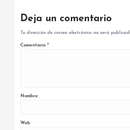
r
Deja un comentario
a
Tu dirección de correo electrónico no será publicad
d
Comentario
*
a
s
Nombre
Web