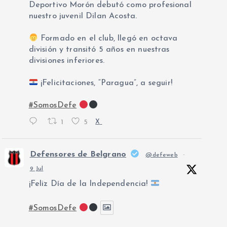
Deportivo Morón debutó como profesional
nuestro juvenil Dilan Acosta.
Formado en el club, llegó en octava
división y transitó 5 años en nuestras
divisiones inferiores.
¡Felicitaciones, “Paragua”, a seguir!
#SomosDefe
1
5
X
Defensores de Belgrano
@defeweb
·
9 Jul
¡Feliz Día de la Independencia!
#SomosDefe