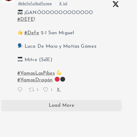
@defefutbolforma
·
8 Jul
¡GANÓOOOOOOOOOOOO
#DEFE
!
#Defe
2-1 San Miguel
Luca De Maio y Matías Gómez
Mitre (SdE)
#VamosLosPibes
#VamosDragón
1
1
X
Load More