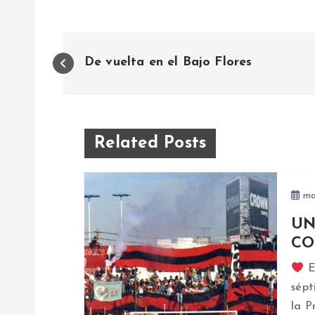
N
De vuelta en el Bajo Flores
a
v
Related Posts
e
ma
g
UN
a
CO
E
c
sépt
la P