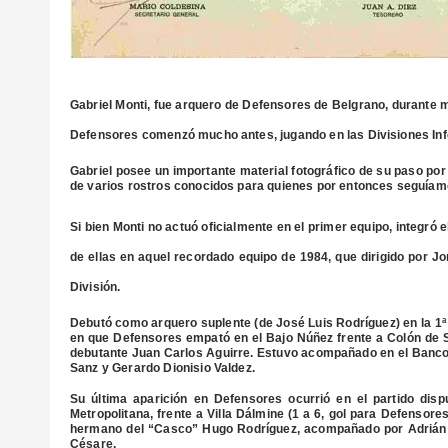
Gabriel Monti, fue arquero de Defensores de Belgrano, durante m
Defensores comenzó mucho antes, jugando en las Divisiones Infer
Gabriel posee un importante material fotográfico de su paso por
de varios rostros conocidos para quienes por entonces seguíam
Si bien Monti no actuó oficialmente en el primer equipo, integró
de ellas en aquel recordado equipo de 1984, que dirigido por J
División.
Debutó como arquero suplente (de José Luis Rodríguez) en la 1ª 
en que Defensores empató en el Bajo Núñez frente a Colón de S
debutante Juan Carlos Aguirre. Estuvo acompañado en el Banco 
Sanz y Gerardo Dionisio Valdez.
Su última aparición en Defensores ocurrió en el partido disp
Metropolitana, frente a Villa Dálmine (1 a 6, gol para Defensor
hermano del “Casco” Hugo Rodríguez, acompañado por Adrián 
Césare.