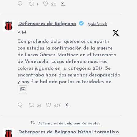
1
20
X
Defensores de Belgrano
@defeweb
·
8 Jul
Con profundo dolor queremos compartir
con ustedes la confirmación de la muerte
de Lucas Gámez Martínez en el terremoto
de Venezuela. Lucas defendió nuestros
colores jugando en la categoría 2017. Se
encontraba hace dos semanas desaparecido
y hoy fue hallado por las autoridades de
34
437
X
Defensores de Belgrano Retweeted
Defensores de Belgrano fútbol formativo