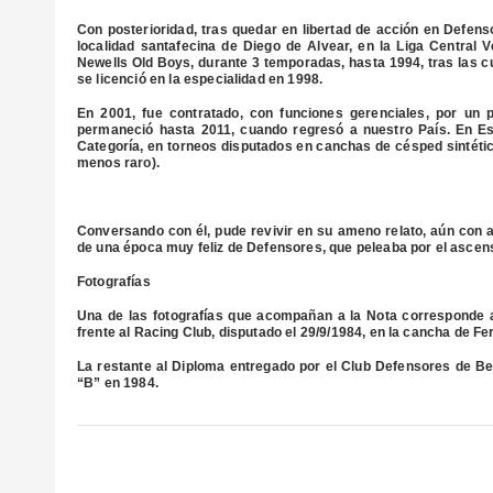
Con posterioridad, tras quedar en libertad de acción en Defenso
localidad santafecina de Diego de Alvear, en la Liga Central 
Newells Old Boys, durante 3 temporadas, hasta 1994, tras las c
se licenció en la especialidad en 1998.
En 2001, fue contratado, con funciones gerenciales, por un 
permaneció hasta 2011, cuando regresó a nuestro País. En Espa
Categoría, en torneos disputados en canchas de césped sintético
menos raro).
Conversando con él, pude revivir en su ameno relato, aún con 
de una época muy feliz de Defensores, que peleaba por el ascens
Fotografías
Una de las fotografías que acompañan a la Nota corresponde al
frente al Racing Club, disputado el 29/9/1984, en la cancha de Fe
La restante al Diploma entregado por el Club Defensores de B
“B” en 1984.