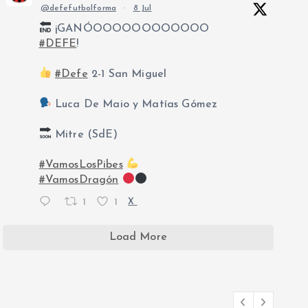
@defefutbolforma
·
8 Jul
¡GANÓOOOOOOOOOOOO
#DEFE
!
#Defe
2-1 San Miguel
Luca De Maio y Matías Gómez
Mitre (SdE)
#VamosLosPibes
#VamosDragón
1
1
X
Load More