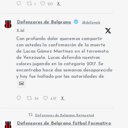
1
20
X
Defensores de Belgrano
@defeweb
·
8 Jul
Con profundo dolor queremos compartir
con ustedes la confirmación de la muerte
de Lucas Gámez Martínez en el terremoto
de Venezuela. Lucas defendió nuestros
colores jugando en la categoría 2017. Se
encontraba hace dos semanas desaparecido
y hoy fue hallado por las autoridades de
34
437
X
Defensores de Belgrano Retweeted
Defensores de Belgrano fútbol formativo