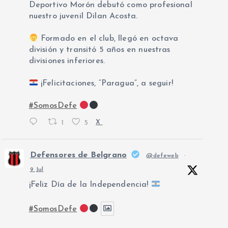
Deportivo Morón debutó como profesional
nuestro juvenil Dilan Acosta.
Formado en el club, llegó en octava
división y transitó 5 años en nuestras
divisiones inferiores.
¡Felicitaciones, “Paragua”, a seguir!
#SomosDefe
1
5
X
Defensores de Belgrano
@defeweb
·
9 Jul
¡Feliz Día de la Independencia!
#SomosDefe