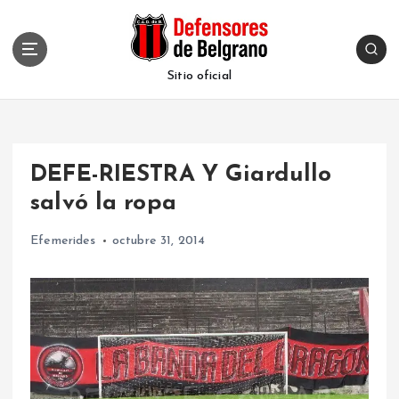
S
k
i
p
Sitio oficial
t
o
c
o
DEFE-RIESTRA Y Giardullo
n
t
salvó la ropa
e
n
Efemerides
octubre 31, 2014
t