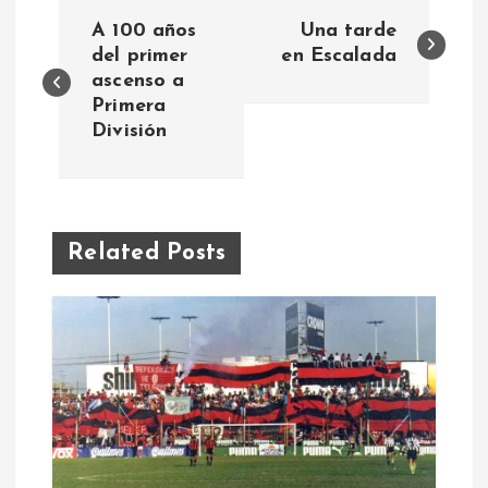
N
A 100 años
Una tarde
a
del primer
en Escalada
ascenso a
Primera
v
División
e
g
Related Posts
a
c
i
ó