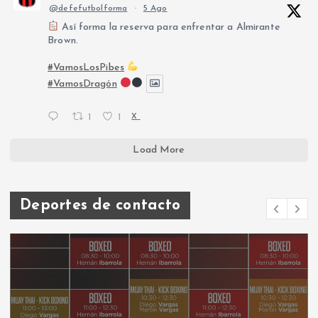
@defefutbolforma
·
5 Ago
Así forma la reserva para enfrentar a Almirante
Brown.
#VamosLosPibes
#VamosDragón
1
1
X
Load More
Deportes de contacto