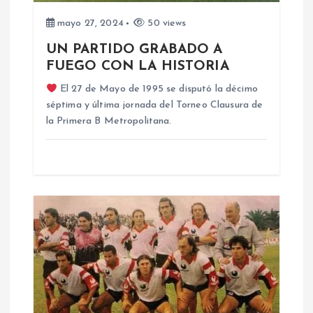
n
mayo 27, 2024
50 views
d
UN PARTIDO GRABADO A
e
FUEGO CON LA HISTORIA
El 27 de Mayo de 1995 se disputó la décimo
e
séptima y última jornada del Torneo Clausura de
la Primera B Metropolitana.
n
t
r
a
d
a