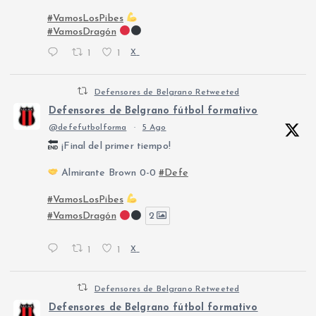
#VamosLosPibes
#VamosDragón
1
1
X
Defensores de Belgrano Retweeted
Defensores de Belgrano fútbol formativo
@defefutbolforma
·
5 Ago
¡Final del primer tiempo!
Almirante Brown 0-0
#Defe
#VamosLosPibes
#VamosDragón
2
1
1
X
Defensores de Belgrano Retweeted
Defensores de Belgrano fútbol formativo