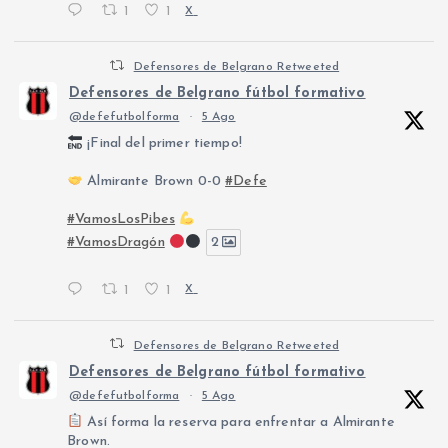
1
1
X
Defensores de Belgrano Retweeted
Defensores de Belgrano fútbol formativo
@defefutbolforma
·
5 Ago
¡Final del primer tiempo!
Almirante Brown 0-0
#Defe
#VamosLosPibes
#VamosDragón
2
1
1
X
Defensores de Belgrano Retweeted
Defensores de Belgrano fútbol formativo
@defefutbolforma
·
5 Ago
Así forma la reserva para enfrentar a Almirante
Brown.