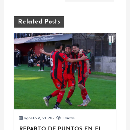
e
g
Related Posts
a
c
i
ó
n
d
e
agosto 8, 2026
1 views
REPARTO DE PUNTOS EN EL