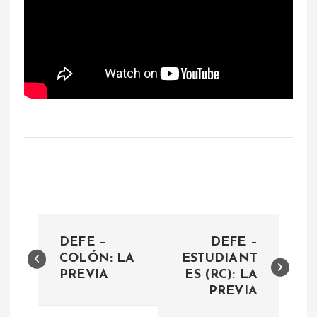
N
DEFE –
DEFE –
a
COLÓN: LA
ESTUDIANT
PREVIA
ES (RC): LA
PREVIA
v