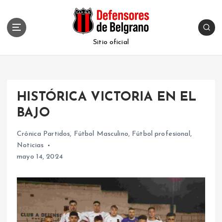
S
k
i
p
Sitio oficial
t
o
c
o
HISTÓRICA VICTORIA EN EL
n
t
BAJO
e
n
Crónica Partidos
,
Fútbol Masculino
,
Fútbol profesional
,
t
Noticias
mayo 14, 2024