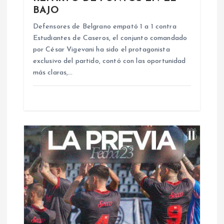
e
BAJO
n
Defensores de Belgrano empató 1 a 1 contra
Estudiantes de Caseros, el conjunto comandado
por César Vigevani ha sido el protagonista
t
exclusivo del partido, contó con las oportunidad
más claras,…
r
a
d
a
s