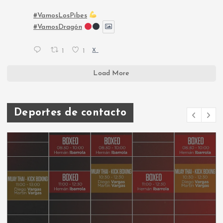
#VamosLosPibes
#VamosDragón
1
1
X
Load More
Deportes de contacto