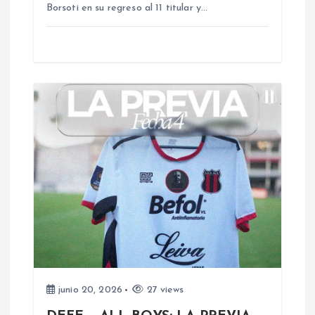
n
Borsoti en su regreso al 11 titular y…
t
r
a
d
a
s
junio 20, 2026
27 views