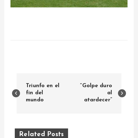
N
Triunfo en el
“Golpe duro
a
fin del
al
mundo
atardecer”
v
e
Related Posts