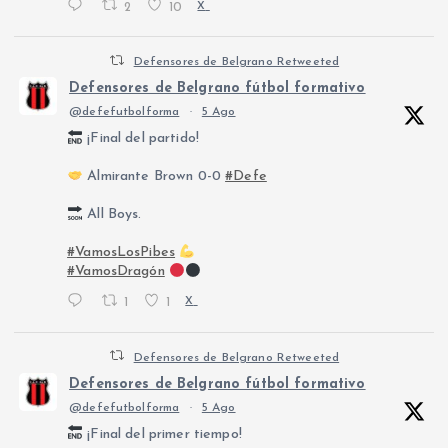
2
10
X
Defensores de Belgrano Retweeted
Defensores de Belgrano fútbol formativo
@defefutbolforma
·
5 Ago
¡Final del partido!
Almirante Brown 0-0
#Defe
All Boys.
#VamosLosPibes
#VamosDragón
1
1
X
Defensores de Belgrano Retweeted
Defensores de Belgrano fútbol formativo
@defefutbolforma
·
5 Ago
¡Final del primer tiempo!