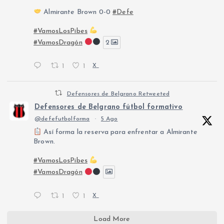
Almirante Brown 0-0
#Defe
#VamosLosPibes
#VamosDragón
2
1
1
X
Defensores de Belgrano Retweeted
Defensores de Belgrano fútbol formativo
@defefutbolforma
·
5 Ago
Así forma la reserva para enfrentar a Almirante
Brown.
#VamosLosPibes
#VamosDragón
1
1
X
Load More