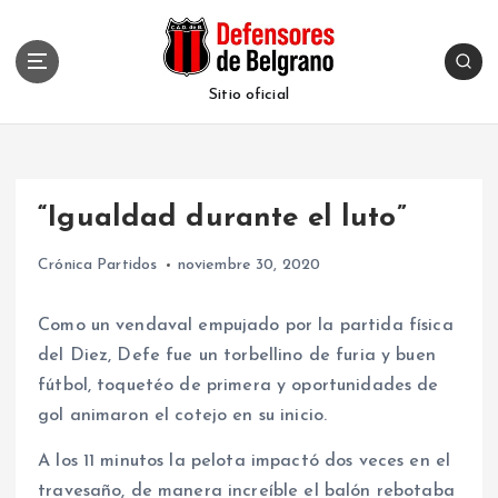
S
k
i
p
Sitio oficial
t
o
c
o
“Igualdad durante el luto”
n
t
Crónica Partidos
noviembre 30, 2020
e
n
t
Como un vendaval empujado por la partida física
del Diez, Defe fue un torbellino de furia y buen
fútbol, toquetéo de primera y oportunidades de
gol animaron el cotejo en su inicio.
A los 11 minutos la pelota impactó dos veces en el
travesaño, de manera increíble el balón rebotaba