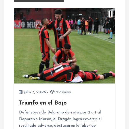
g
a
c
i
ó
n
d
julio 7, 2026
22 views
e
Triunfo en el Bajo
e
Defensores de Belgrano derrotó por 2 a 1 al
Deportivo Morón, el Dragón logró revertir el
resultado adverso, destacaron la labor de