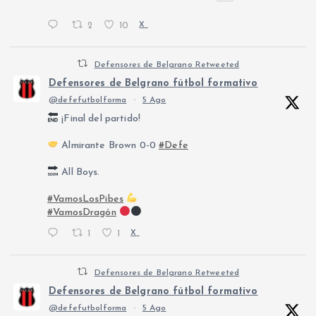
2
10
X
Defensores de Belgrano Retweeted
Defensores de Belgrano fútbol formativo
@defefutbolforma
·
5 Ago
¡Final del partido!
Almirante Brown 0-0
#Defe
All Boys.
#VamosLosPibes
#VamosDragón
1
1
X
Defensores de Belgrano Retweeted
Defensores de Belgrano fútbol formativo
@defefutbolforma
·
5 Ago