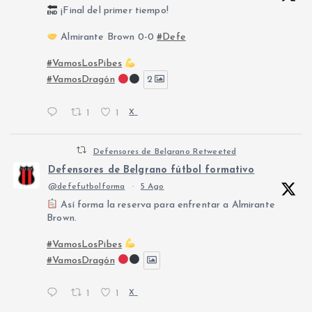
¡Final del primer tiempo!
Almirante Brown 0-0
#Defe
#VamosLosPibes
#VamosDragón
2
1
1
X
Defensores de Belgrano Retweeted
Defensores de Belgrano fútbol formativo
@defefutbolforma
·
5 Ago
Así forma la reserva para enfrentar a Almirante
Brown.
#VamosLosPibes
#VamosDragón
1
1
X