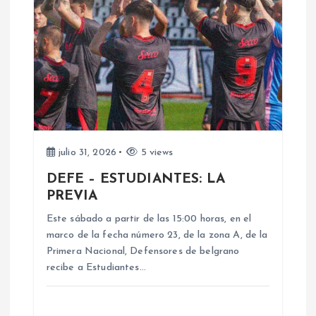
ó
n
d
e
e
julio 31, 2026
5 views
DEFE – ESTUDIANTES: LA
n
PREVIA
Este sábado a partir de las 15:00 horas, en el
t
marco de la fecha número 23, de la zona A, de la
Primera Nacional, Defensores de belgrano
r
recibe a Estudiantes…
a