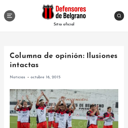
S
k
i
p
Sitio oficial
t
o
c
o
Columna de opinión: Ilusiones
n
t
intactas
e
n
Noticias
octubre 16, 2015
t