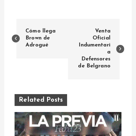
N
Cómo llega
Venta
a
Brown de
Oficial
Adrogué
Indumentari
a
v
Defensores
de Belgrano
e
g
a
Related Posts
c
i