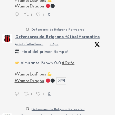
#VamosLosPibes
#VamosDragón
1
1
X
Defensores de Belgrano Retweeted
Defensores de Belgrano fútbol formativo
@defefutbolforma
·
5 Ago
¡Final del primer tiempo!
Almirante Brown 0-0
#Defe
#VamosLosPibes
#VamosDragón
2
1
1
X
Defensores de Belgrano Retweeted