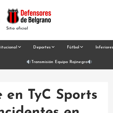
Sitio oficial
titucional
Deportes
Fútbol
Inferiore
Transmisión Equipo Rojinegro
e en TyC Sports
ncidentes en