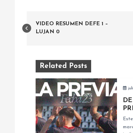
N
VIDEO RESUMEN DEFE 1 –
a
LUJAN 0
v
e
Related Posts
g
jul
a
DE
PR
c
Este
marc