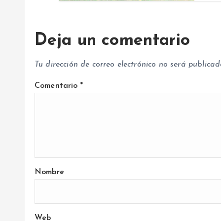
r
a
Deja un comentario
d
Tu dirección de correo electrónico no será publicad
a
Comentario
*
s
Nombre
Web