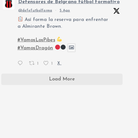
Defensores de Belgrano fútbol formativo
@defefutbolforma
·
5 Ago
Así forma la reserva para enfrentar
a Almirante Brown.
#VamosLosPibes
#VamosDragón
1
1
X
Load More