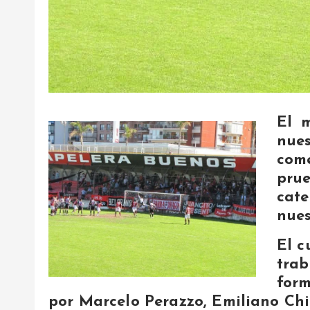
El m
nue
com
prue
cat
nues
El c
trab
form
por Marcelo Perazzo, Emiliano Chi