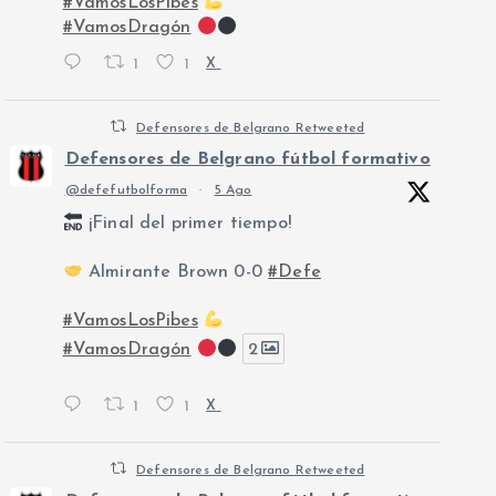
#VamosLosPibes
#VamosDragón
1
1
X
Defensores de Belgrano Retweeted
Defensores de Belgrano fútbol formativo
@defefutbolforma
·
5 Ago
¡Final del primer tiempo!
Almirante Brown 0-0
#Defe
#VamosLosPibes
#VamosDragón
2
1
1
X
Defensores de Belgrano Retweeted