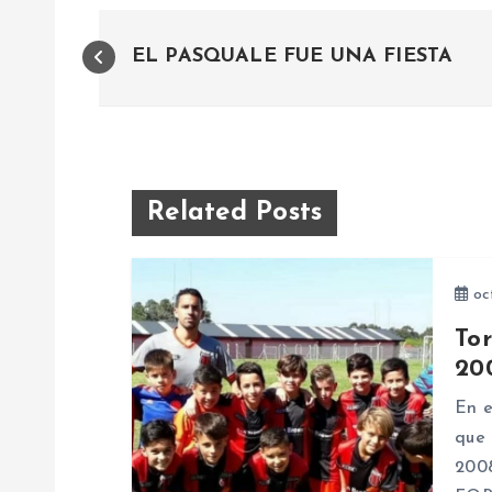
N
EL PASQUALE FUE UNA FIESTA
a
v
e
Related Posts
g
oct
a
To
20
c
En e
que 
i
200