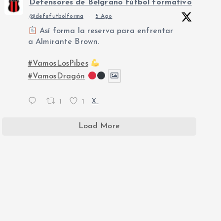
Defensores de Belgrano fútbol formativo
@defefutbolforma
·
5 Ago
Así forma la reserva para enfrentar
a Almirante Brown.
#VamosLosPibes
#VamosDragón
1
1
X
Load More