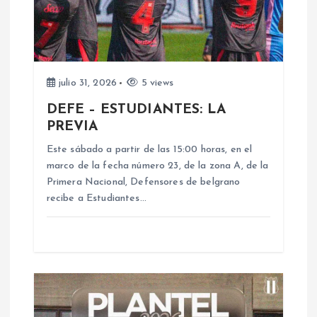
ó
n
d
julio 31, 2026
5 views
DEFE – ESTUDIANTES: LA
e
PREVIA
e
Este sábado a partir de las 15:00 horas, en el
marco de la fecha número 23, de la zona A, de la
n
Primera Nacional, Defensores de belgrano
recibe a Estudiantes…
t
r
a