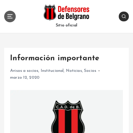
S
k
i
p
Sitio oficial
t
o
c
o
Información importante
n
t
Avisos a socios
,
Institucional
,
Noticias
,
Socios
e
marzo 12, 2020
n
t