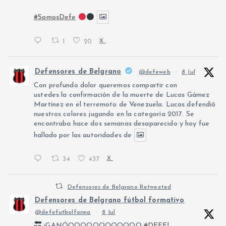
#SomosDefe
1
20
X
Defensores de Belgrano
@defeweb
·
8 Jul
Con profundo dolor queremos compartir con
ustedes la confirmación de la muerte de Lucas Gámez
Martínez en el terremoto de Venezuela. Lucas defendió
nuestros colores jugando en la categoría 2017. Se
encontraba hace dos semanas desaparecido y hoy fue
hallado por las autoridades de
34
437
X
Defensores de Belgrano Retweeted
Defensores de Belgrano fútbol formativo
@defefutbolforma
·
8 Jul
¡GANÓOOOOOOOOOOOO
#DEFE
!