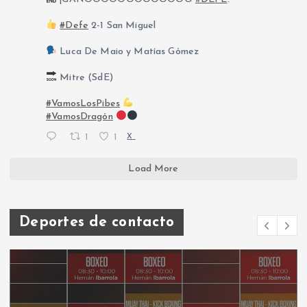
#Defe
2-1 San Miguel
Luca De Maio y Matías Gómez
Mitre (SdE)
#VamosLosPibes
#VamosDragón
1
1
X
Load More
Deportes de contacto