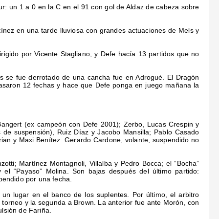
r: un 1 a 0 en la C en el 91 con gol de Aldaz de cabeza sobre
tínez en una tarde lluviosa con grandes actuaciones de Mels y
rigido por Vicente Stagliano, y Defe hacía 13 partidos que no
res se fue derrotado de una cancha fue en Adrogué. El Dragón
 pasaron 12 fechas y hace que Defe ponga en juego mañana la
Bangert (ex campeón con Defe 2001); Zerbo, Lucas Crespin y
s de suspensión), Ruiz Díaz y Jacobo Mansilla; Pablo Casado
rian y Maxi Benítez. Gerardo Cardone, volante, suspendido no
zotti; Martínez Montagnoli, Villalba y Pedro Bocca; el “Bocha”
o y el “Payaso” Molina. Son bajas después del último partido:
pendido por una fecha.
un lugar en el banco de los suplentes. Por último, el arbitro
te torneo y la segunda a Brown. La anterior fue ante Morón, con
ulsión de Fariña.