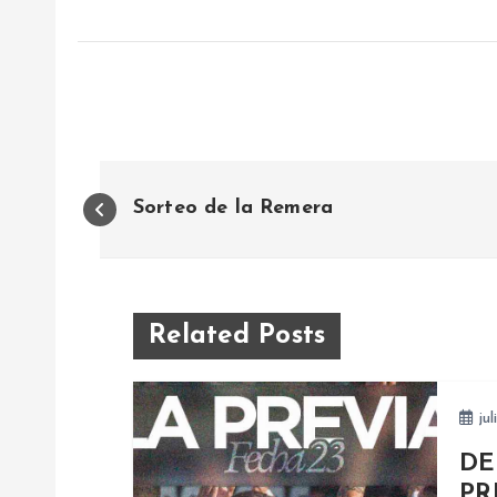
N
Sorteo de la Remera
a
v
Related Posts
e
jul
g
DE
PR