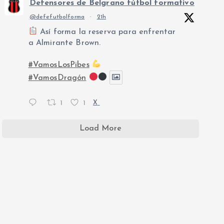
Defensores de Belgrano fútbol formativo
@defefutbolforma
·
21h
Así forma la reserva para enfrentar
a Almirante Brown.
#VamosLosPibes
#VamosDragón
1
1
X
Load More