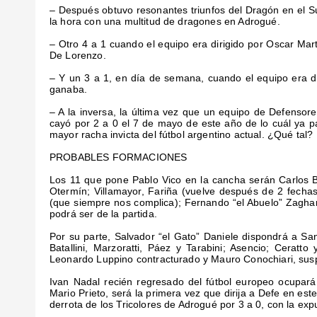
– Después obtuvo resonantes triunfos del Dragón en el Su
la hora con una multitud de dragones en Adrogué.
– Otro 4 a 1 cuando el equipo era dirigido por Oscar Mar
De Lorenzo.
– Y un 3 a 1, en día de semana, cuando el equipo era di
ganaba.
– A la inversa, la última vez que un equipo de Defenso
cayó por 2 a 0 el 7 de mayo de este año de lo cuál ya
mayor racha invicta del fútbol argentino actual. ¿Qué tal?
PROBABLES FORMACIONES
Los 11 que pone Pablo Vico en la cancha serán Carlos 
Otermín; Villamayor, Fariña (vuelve después de 2 fecha
(que siempre nos complica); Fernando “el Abuelo” Zagha
podrá ser de la partida.
Por su parte, Salvador “el Gato” Daniele dispondrá a San
Batallini, Marzoratti, Páez y Tarabini; Asencio; Ceratt
Leonardo Luppino contracturado y Mauro Conochiari, sus
Ivan Nadal recién regresado del fútbol europeo ocupará 
Mario Prieto, será la primera vez que dirija a Defe en es
derrota de los Tricolores de Adrogué por 3 a 0, con la exp