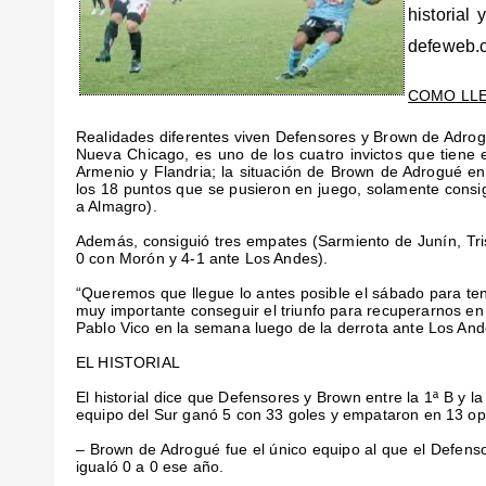
historial
defeweb.c
COMO LL
Realidades diferentes viven Defensores y Brown de Adrogué
Nueva Chicago, es uno de los cuatro invictos que tiene e
Armenio y Flandria; la situación de Brown de Adrogué e
los 18 puntos que se pusieron en juego, solamente consig
a Almagro).
Además, consiguió tres empates (Sarmiento de Junín, Tri
0 con Morón y 4-1 ante Los Andes).
“Queremos que llegue lo antes posible el sábado para te
muy importante conseguir el triunfo para recuperarnos en l
Pablo Vico en la semana luego de la derrota ante Los And
EL HISTORIAL
El historial dice que Defensores y Brown entre la 1ª B y l
equipo del Sur ganó 5 con 33 goles y empataron en 13 op
– Brown de Adrogué fue el único equipo al que el Defen
igualó 0 a 0 ese año.