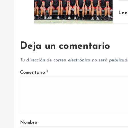
n
t
Lee
r
Deja un comentario
a
Tu dirección de correo electrónico no será publicad
d
Comentario
*
a
s
Nombre