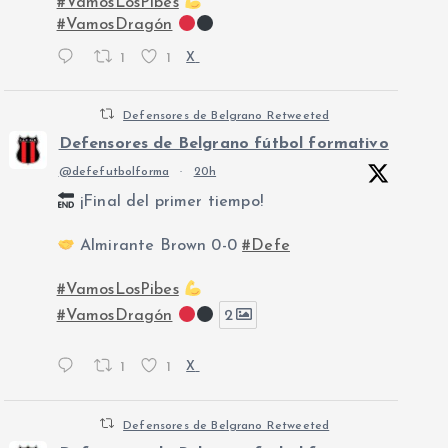
#VamosLosPibes
#VamosDragón
1
1
X
Defensores de Belgrano Retweeted
Defensores de Belgrano fútbol formativo
@defefutbolforma
·
20h
¡Final del primer tiempo!
Almirante Brown 0-0
#Defe
#VamosLosPibes
#VamosDragón
2
1
1
X
Defensores de Belgrano Retweeted