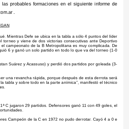
 y las probables formaciones en el siguiente informe de
om.ar .
EGAN
. Mientras Defe se ubica en la tabla a sólo 4 puntos del líder
l torneo y viene de dos victorias consecutivas ante Deportivo
n el campeonato de la B Metropolitana es muy complicada. De
uió 6 y ganó un solo partido en todo lo que va del torneo (1-0
stan Suárez y Acassuso) y perdió dos partidos por goleada (3-
ner una revancha rápida, porque después de esta derrota será
a tabla y sobre todo en la parte anímica”, manifestó el técnico
es.
a 1ª C jugaron 29 partidos. Defensores ganó 11 con 49 goles, el
ortunidades.
sores Campeón de la C en 1972 no pudo derrotar. Cayó 4 a 0 e