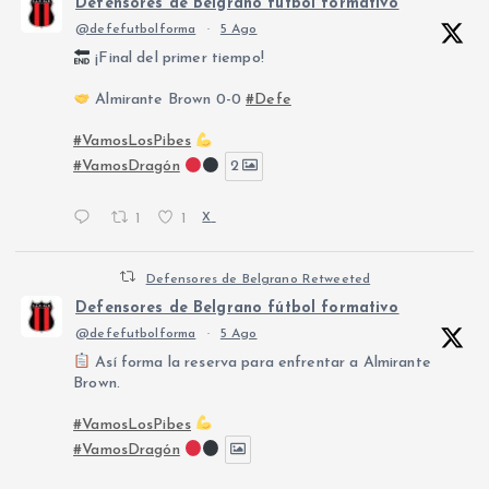
Defensores de Belgrano fútbol formativo
@defefutbolforma
·
5 Ago
¡Final del primer tiempo!
Almirante Brown 0-0
#Defe
#VamosLosPibes
#VamosDragón
2
1
1
X
Defensores de Belgrano Retweeted
Defensores de Belgrano fútbol formativo
@defefutbolforma
·
5 Ago
Así forma la reserva para enfrentar a Almirante
Brown.
#VamosLosPibes
#VamosDragón