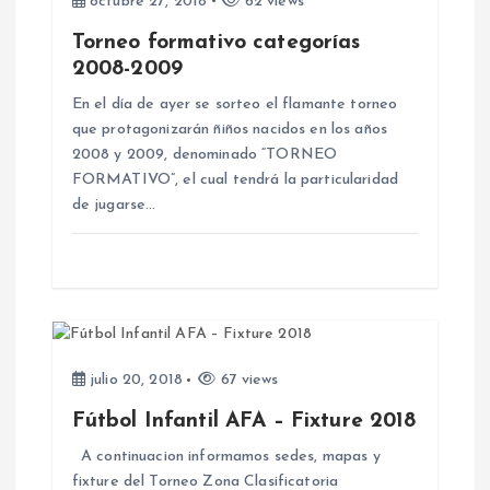
octubre 27, 2018
62 views
e
Torneo formativo categorías
2008-2009
n
En el día de ayer se sorteo el flamante torneo
que protagonizarán ñiños nacidos en los años
t
2008 y 2009, denominado “TORNEO
FORMATIVO”, el cual tendrá la particularidad
r
de jugarse…
a
d
a
julio 20, 2018
67 views
s
Fútbol Infantil AFA – Fixture 2018
A continuacion informamos sedes, mapas y
fixture del Torneo Zona Clasificatoria