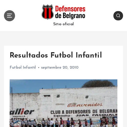
S
k
i
p
Sitio oficial
t
o
c
o
Resultados Futbol Infantil
n
t
Futbol Infantil
septiembre 20, 2010
e
n
t