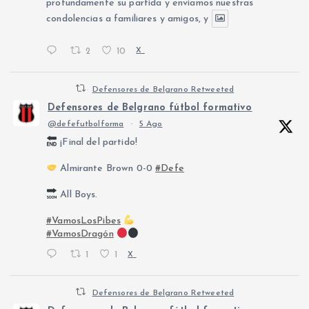
profundamente su partida y enviamos nuestras
condolencias a familiares y amigos, y
2
10
X
Defensores de Belgrano Retweeted
Defensores de Belgrano fútbol formativo
@defefutbolforma
·
5 Ago
¡Final del partido!
Almirante Brown 0-0
#Defe
All Boys.
#VamosLosPibes
#VamosDragón
1
1
X
Defensores de Belgrano Retweeted