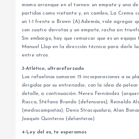
mismo arranque en el torneo: un empate y una der
partidos como visitante y, en cambio, La Crema ca
un 1-1 frente a Brown (A).Además, vale agregar q
con cuatro derrotas y un empate, racha sin triun
Sin embargo, hay que remarcar que es un equipo 
Manuel Llop en la dirección técnica para darle l
entre otros.
3-Atlético, ultrareforzado
Los rafaelinos sumaron 15 incorporaciones a su pl
dirigidos por su entrenador, con la idea de pelear
detalle, a continuación: Nereo Fernández (arquero
Racca, Stéfano Brundo (defensores); Reinaldo Al
(mediocampistas); Denis Stracqualursi, Alan Bonan
Joaquín Quinteros (delanteros)
4-Ley del ex, te esperamos