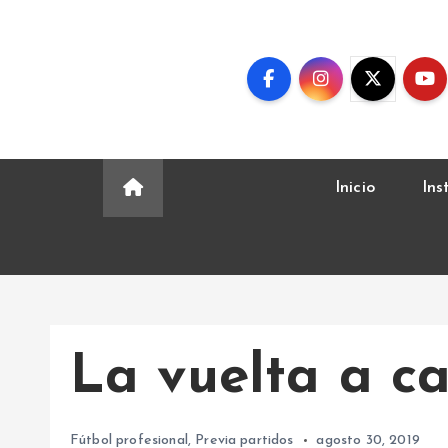
S
k
i
p
t
o
c
Inicio
Ins
o
n
t
e
n
t
La vuelta a c
Fútbol profesional
,
Previa partidos
agosto 30, 2019