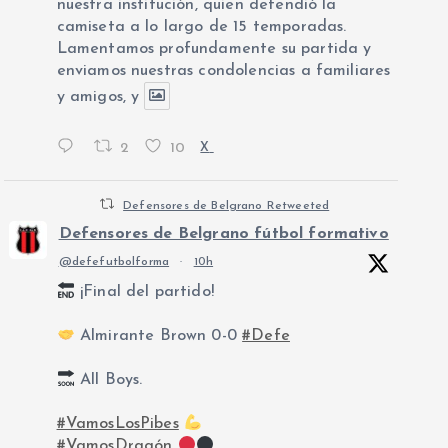
nuestra institución, quien defendió la
camiseta a lo largo de 15 temporadas.
Lamentamos profundamente su partida y
enviamos nuestras condolencias a familiares
y amigos, y
2
10
X
Defensores de Belgrano Retweeted
Defensores de Belgrano fútbol formativo
@defefutbolforma
·
10h
¡Final del partido!
Almirante Brown 0-0
#Defe
All Boys.
#VamosLosPibes
#VamosDragón