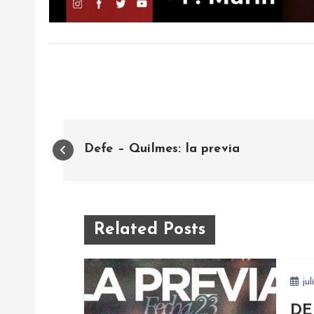
N
Defe – Quilmes: la previa
a
v
Related Posts
e
jul
g
DE