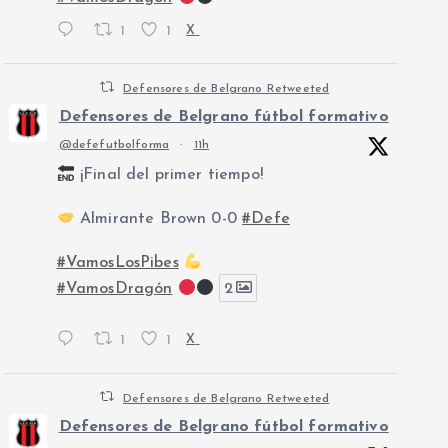
1
1
X
Defensores de Belgrano Retweeted
Defensores de Belgrano fútbol formativo
@defefutbolforma
·
11h
¡Final del primer tiempo!
Almirante Brown 0-0
#Defe
#VamosLosPibes
#VamosDragón
2
1
1
X
Defensores de Belgrano Retweeted
Defensores de Belgrano fútbol formativo