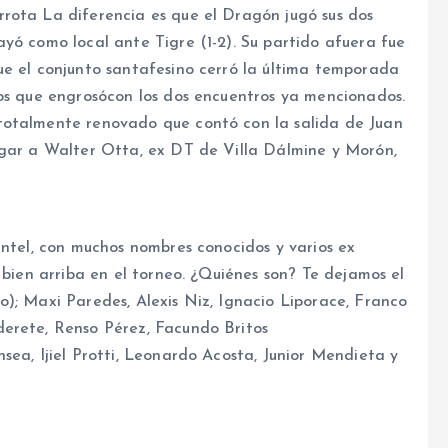
rota La diferencia es que el Dragón jugó sus dos
yó como local ante Tigre (1-2). Su partido afuera fue
ue el conjunto santafesino cerró la última temporada
fos que engrosócon los dos encuentros ya mencionados.
totalmente renovado que contó con la salida de Juan
ugar a Walter Otta, ex DT de Villa Dálmine y Morón,
antel, con muchos nombres conocidos y varios ex
 bien arriba en el torneo. ¿Quiénes son? Te dejamos el
); Maxi Paredes, Alexis Niz, Ignacio Liporace, Franco
derete, Renso Pérez, Facundo Britos
sea, Ijiel Protti, Leonardo Acosta, Junior Mendieta y