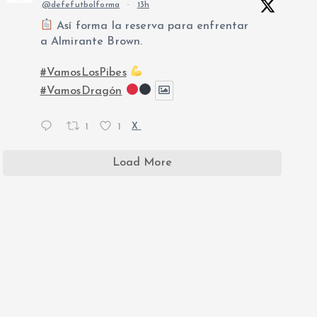
@defefutbolforma
·
13h
Así forma la reserva para enfrentar
a Almirante Brown.
#VamosLosPibes
#VamosDragón
1
1
X
Load More