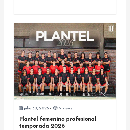
r
a
d
a
s
julio 30, 2026
9 views
Plantel femenino profesional
temporada 2026