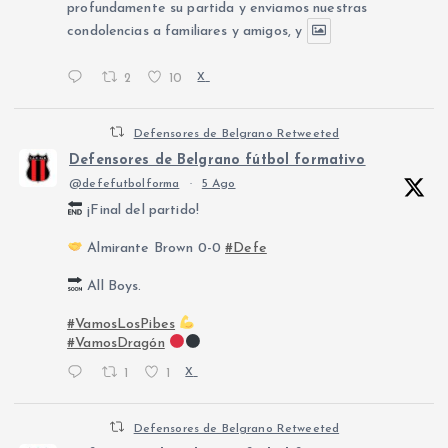
profundamente su partida y enviamos nuestras
condolencias a familiares y amigos, y
2
10
X
Defensores de Belgrano Retweeted
Defensores de Belgrano fútbol formativo
@defefutbolforma
·
5 Ago
¡Final del partido!
Almirante Brown 0-0
#Defe
All Boys.
#VamosLosPibes
#VamosDragón
1
1
X
Defensores de Belgrano Retweeted