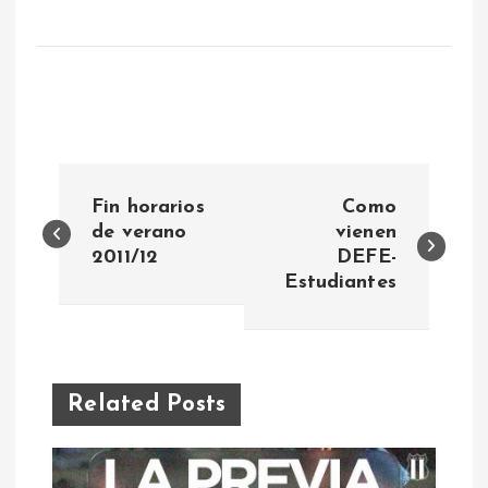
N
Fin horarios
Como
a
de verano
vienen
2011/12
DEFE-
Estudiantes
v
e
g
Related Posts
a