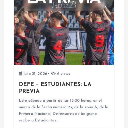
c
i
ó
n
d
e
julio 31, 2026
6 views
DEFE – ESTUDIANTES: LA
e
PREVIA
n
Este sábado a partir de las 15:00 horas, en el
marco de la fecha número 23, de la zona A, de la
Primera Nacional, Defensores de belgrano
t
recibe a Estudiantes…