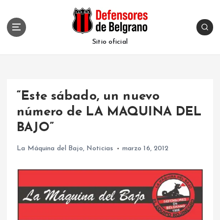
S
k
i
p
Sitio oficial
t
o
c
o
“Este sábado, un nuevo
n
t
número de LA MAQUINA DEL
e
BAJO”
n
t
La Máquina del Bajo
,
Noticias
marzo 16, 2012