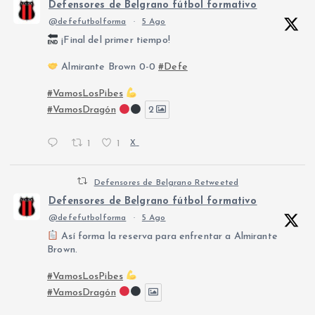
Defensores de Belgrano fútbol formativo
@defefutbolforma
·
5 Ago
¡Final del primer tiempo!
Almirante Brown 0-0
#Defe
#VamosLosPibes
#VamosDragón
2
1
1
X
Defensores de Belgrano Retweeted
Defensores de Belgrano fútbol formativo
@defefutbolforma
·
5 Ago
Así forma la reserva para enfrentar a Almirante
Brown.
#VamosLosPibes
#VamosDragón